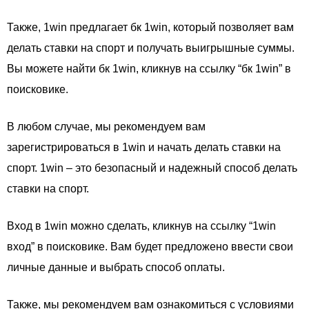
Также, 1win предлагает бк 1win, который позволяет вам
делать ставки на спорт и получать выигрышные суммы.
Вы можете найти бк 1win, кликнув на ссылку “бк 1win” в
поисковике.
В любом случае, мы рекомендуем вам
зарегистрироваться в 1win и начать делать ставки на
спорт. 1win – это безопасный и надежный способ делать
ставки на спорт.
Вход в 1win можно сделать, кликнув на ссылку “1win
вход” в поисковике. Вам будет предложено ввести свои
личные данные и выбрать способ оплаты.
Также, мы рекомендуем вам ознакомиться с условиями