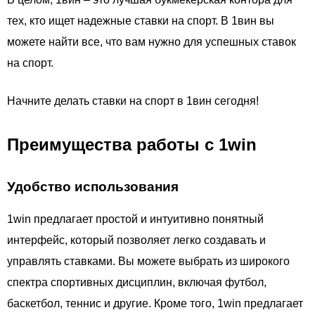
тех, кто ищет надежные ставки на спорт. В 1вин вы
можете найти все, что вам нужно для успешных ставок
на спорт.
Начните делать ставки на спорт в 1вин сегодня!
Преимущества работы с 1win
Удобство использования
1win предлагает простой и интуитивно понятный
интерфейс, который позволяет легко создавать и
управлять ставками. Вы можете выбрать из широкого
спектра спортивных дисциплин, включая футбол,
баскетбол, теннис и другие. Кроме того, 1win предлагает