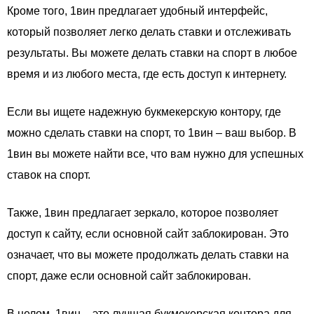
Кроме того, 1вин предлагает удобный интерфейс,
который позволяет легко делать ставки и отслеживать
результаты. Вы можете делать ставки на спорт в любое
время и из любого места, где есть доступ к интернету.
Если вы ищете надежную букмекерскую контору, где
можно сделать ставки на спорт, то 1вин – ваш выбор. В
1вин вы можете найти все, что вам нужно для успешных
ставок на спорт.
Также, 1вин предлагает зеркало, которое позволяет
доступ к сайту, если основной сайт заблокирован. Это
означает, что вы можете продолжать делать ставки на
спорт, даже если основной сайт заблокирован.
В целом, 1вин – это лучшая букмекерская контора для