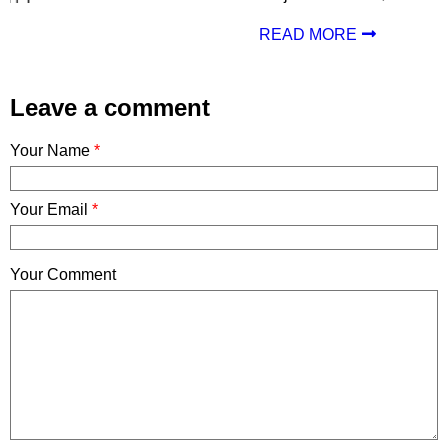
READ MORE
Leave a comment
Your Name
*
Your Email
*
Your Comment