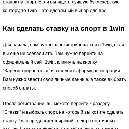
ставок на спорт. Если вы ищете лучшую букмекерскую
контору, то 1win – это идеальный выбор для вас.
Как сделать ставку на спорт в 1win
Для начала, вам нужно зарегистрироваться в 1win, если
вы еще не сделали это. Вам нужно перейти на
официальный сайт 1win, кликнуть на кнопку
“Зарегистрироваться” и заполнить форму регистрации.
Вам нужно ввести свои личные данные, а также выбрать
способ оплаты.
После регистрации, вы можете перейти к разделу
“Ставки” и выбрать спорт, на который вы хотите сделать
ставку. 1win предлагает широкий спектр спортивных