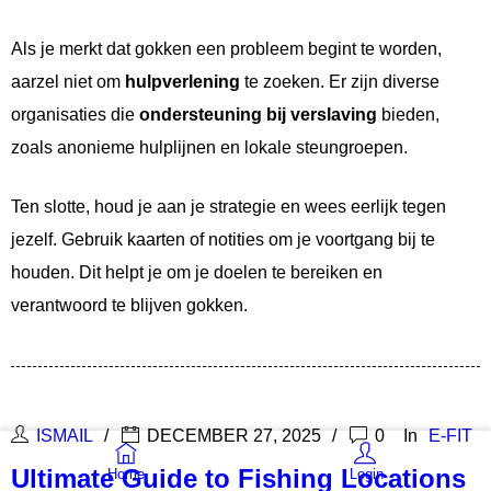
Als je merkt dat gokken een probleem begint te worden,
aarzel niet om
hulpverlening
te zoeken. Er zijn diverse
organisaties die
ondersteuning bij verslaving
bieden,
zoals anonieme hulplijnen en lokale steungroepen.
Ten slotte, houd je aan je strategie en wees eerlijk tegen
jezelf. Gebruik kaarten of notities om je voortgang bij te
houden. Dit helpt je om je doelen te bereiken en
verantwoord te blijven gokken.
ISMAIL
DECEMBER 27, 2025
0
In
E-FIT
Ultimate Guide to Fishing Locations
Home
Login