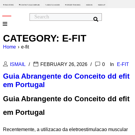
FIND STORE
CONTACT US & COMPLAIN
+8801713-443399
ORDER TRACKING
SIGN IN
SIGN UP






CATEGORY: E-FIT
Home
›
e-fit
ISMAIL
FEBRUARY 26, 2026
0
In
E-FIT
Guia Abrangente do Conceito dd efit
em Portugal
Guia Abrangente do Conceito dd efit
em Portugal
Recentemente, a utilizacao da eletroestimulacao muscular