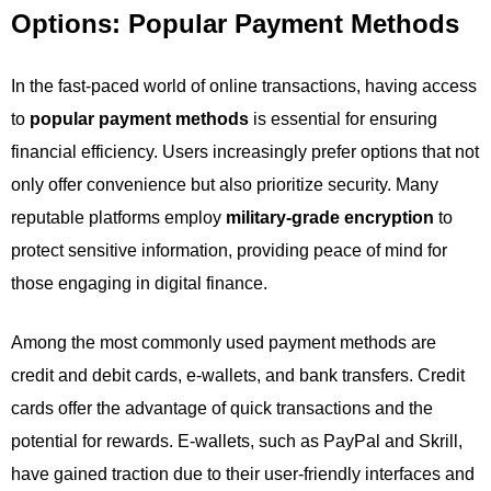
Options: Popular Payment Methods
In the fast-paced world of online transactions, having access
to
popular payment methods
is essential for ensuring
financial efficiency. Users increasingly prefer options that not
only offer convenience but also prioritize security. Many
reputable platforms employ
military-grade encryption
to
protect sensitive information, providing peace of mind for
those engaging in digital finance.
Among the most commonly used payment methods are
credit and debit cards, e-wallets, and bank transfers. Credit
cards offer the advantage of quick transactions and the
potential for rewards. E-wallets, such as PayPal and Skrill,
have gained traction due to their user-friendly interfaces and