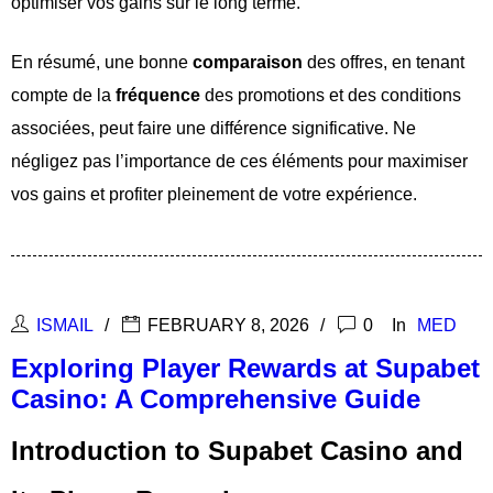
optimiser vos gains sur le long terme.
En résumé, une bonne
comparaison
des offres, en tenant
compte de la
fréquence
des promotions et des conditions
associées, peut faire une différence significative. Ne
négligez pas l’importance de ces éléments pour maximiser
vos gains et profiter pleinement de votre expérience.
ISMAIL
FEBRUARY 8, 2026
0
In
MED
Exploring Player Rewards at Supabet
Casino: A Comprehensive Guide
Introduction to Supabet Casino and