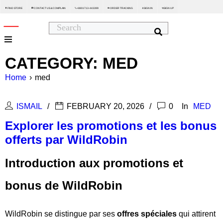
FIND STORE
CONTACT US & COMPLAIN
+8801713-443399
ORDER TRACKING
SIGN IN
SIGN UP






CATEGORY: MED
Home
›
med
ISMAIL
FEBRUARY 20, 2026
0
In
MED
Explorer les promotions et les bonus
offerts par WildRobin
Introduction aux promotions et
bonus de WildRobin
WildRobin se distingue par ses
offres spéciales
qui attirent