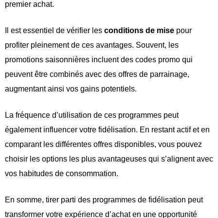
premier achat.
Il est essentiel de vérifier les
conditions de mise
pour
profiter pleinement de ces avantages. Souvent, les
promotions saisonnières incluent des codes promo qui
peuvent être combinés avec des offres de parrainage,
augmentant ainsi vos gains potentiels.
La fréquence d’utilisation de ces programmes peut
également influencer votre fidélisation. En restant actif et en
comparant les différentes offres disponibles, vous pouvez
choisir les options les plus avantageuses qui s’alignent avec
vos habitudes de consommation.
En somme, tirer parti des programmes de fidélisation peut
transformer votre expérience d’achat en une opportunité