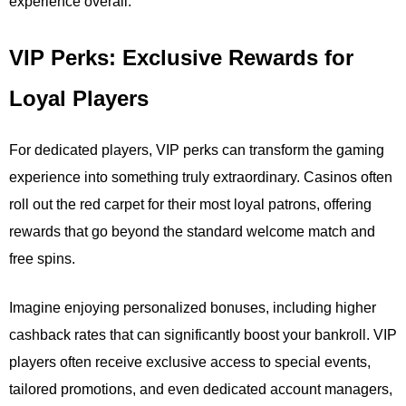
experience overall.
VIP Perks: Exclusive Rewards for
Loyal Players
For dedicated players, VIP perks can transform the gaming
experience into something truly extraordinary. Casinos often
roll out the red carpet for their most loyal patrons, offering
rewards that go beyond the standard welcome match and
free spins.
Imagine enjoying personalized bonuses, including higher
cashback rates that can significantly boost your bankroll. VIP
players often receive exclusive access to special events,
tailored promotions, and even dedicated account managers,