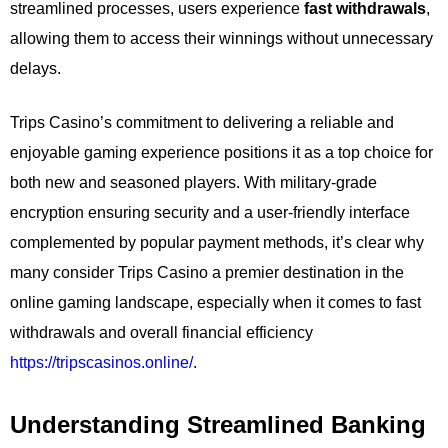
streamlined processes, users experience
fast withdrawals
,
allowing them to access their winnings without unnecessary
delays.
Trips Casino’s commitment to delivering a reliable and
enjoyable gaming experience positions it as a top choice for
both new and seasoned players. With military-grade
encryption ensuring security and a user-friendly interface
complemented by popular payment methods, it’s clear why
many consider Trips Casino a premier destination in the
online gaming landscape, especially when it comes to fast
withdrawals and overall financial efficiency
https://tripscasinos.online/
.
Understanding Streamlined Banking