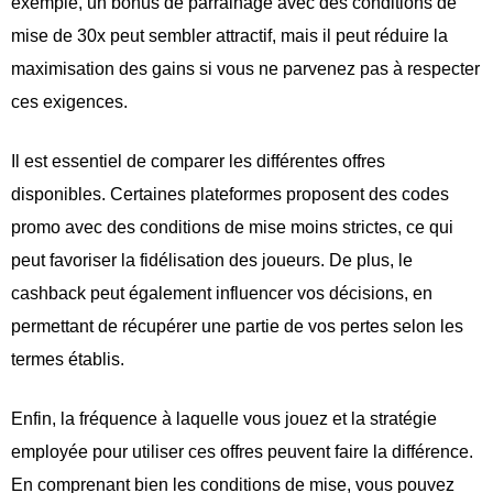
exemple, un bonus de parrainage avec des conditions de
mise de 30x peut sembler attractif, mais il peut réduire la
maximisation des gains si vous ne parvenez pas à respecter
ces exigences.
Il est essentiel de comparer les différentes offres
disponibles. Certaines plateformes proposent des codes
promo avec des conditions de mise moins strictes, ce qui
peut favoriser la fidélisation des joueurs. De plus, le
cashback peut également influencer vos décisions, en
permettant de récupérer une partie de vos pertes selon les
termes établis.
Enfin, la fréquence à laquelle vous jouez et la stratégie
employée pour utiliser ces offres peuvent faire la différence.
En comprenant bien les conditions de mise, vous pouvez