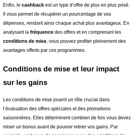
Enfin, le
cashback
est un type d’offre de plus en plus prisé.
Il vous permet de récupérer un pourcentage de vos
dépenses, rendant ainsi chaque achat plus avantageux. En
analysant la
fréquence
des offres et en comprenant les
conditions de mise
, vous pouvez profiter pleinement des
avantages offerts par ces programmes.
Conditions de mise et leur impact
sur les gains
Les conditions de mise jouent un rôle crucial dans
l’évaluation des offres spéciales et des promotions
saisonnières. Elles déterminent combien de fois vous devez
miser un bonus avant de pouvoir retirer vos gains. Par