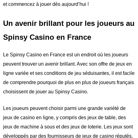
et commencez à jouer dès aujourd’hui !
Un avenir brillant pour les joueurs au
Spinsy Casino en France
Le Spinsy Casino en France est un endroit où les joueurs
peuvent trouver un avenir brillant. Avec son offre de jeux en
ligne variée et ses conditions de jeu séduisantes, il est facile
de comprendre pourquoi de plus en plus de joueurs français
choisissent de jouer au Spinsy Casino.
Les joueurs peuvent choisir parmi une grande variété de
jeux de casino en ligne, y compris des jeux de table, des
jeux de machine à sous et des jeux de loterie. Les jeux sont
développés par des fournisseurs de jeux de casino réputés,