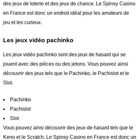
des jeux de loterie et des jeux de chance. Le Spinsy Casino
en France est donc un endroit idéal pour les amateurs de
jeu et les curieux.
Les jeux vidéo pachinko
Les jeux vidéo pachinko sont des jeux de hasard qui se
jouent avec des pièces ou des jetons. Vous pouvez ainsi
découvrir des jeux tels que le Pachinko, le Pachislot et le
Slot.
Pachinko
Pachislot
Slot
Vous pouvez ainsi découvrir des jeux de hasard tels que le
Keno et le Scratch. Le Spinsy Casino en France est donc un