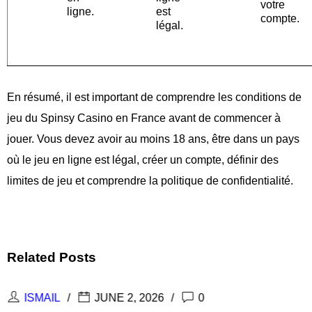
votre
ligne.
est
compte.
légal.
En résumé, il est important de comprendre les conditions de
jeu du Spinsy Casino en France avant de commencer à
jouer. Vous devez avoir au moins 18 ans, être dans un pays
où le jeu en ligne est légal, créer un compte, définir des
limites de jeu et comprendre la politique de confidentialité.
Related Posts
ISMAIL
JUNE 2, 2026
0