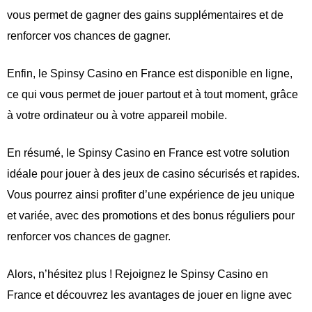
vous permet de gagner des gains supplémentaires et de
renforcer vos chances de gagner.
Enfin, le Spinsy Casino en France est disponible en ligne,
ce qui vous permet de jouer partout et à tout moment, grâce
à votre ordinateur ou à votre appareil mobile.
En résumé, le Spinsy Casino en France est votre solution
idéale pour jouer à des jeux de casino sécurisés et rapides.
Vous pourrez ainsi profiter d’une expérience de jeu unique
et variée, avec des promotions et des bonus réguliers pour
renforcer vos chances de gagner.
Alors, n’hésitez plus ! Rejoignez le Spinsy Casino en
France et découvrez les avantages de jouer en ligne avec