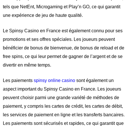
tels que NetEnt, Microgaming et Play’n GO, ce qui garantit
une expérience de jeu de haute qualité.
Le Spinsy Casino en France est également connu pour ses
promotions et ses offres spéciales. Les joueurs peuvent
bénéficier de bonus de bienvenue, de bonus de reload et de
free spins, ce qui leur permet de gagner de l’argent et de se
divertir en même temps.
Les paiements
spinsy online casino
sont également un
aspect important du Spinsy Casino en France. Les joueurs
peuvent choisir parmi une grande variété de méthodes de
paiement, y compris les cartes de crédit, les cartes de débit,
les services de paiement en ligne et les transferts bancaires.
Les paiements sont sécurisés et rapides, ce qui garantit que