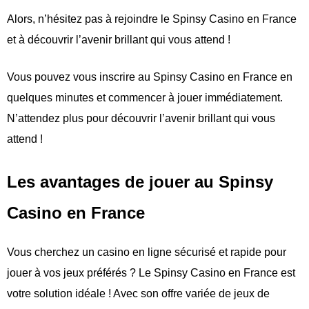
Alors, n’hésitez pas à rejoindre le Spinsy Casino en France
et à découvrir l’avenir brillant qui vous attend !
Vous pouvez vous inscrire au Spinsy Casino en France en
quelques minutes et commencer à jouer immédiatement.
N’attendez plus pour découvrir l’avenir brillant qui vous
attend !
Les avantages de jouer au Spinsy
Casino en France
Vous cherchez un casino en ligne sécurisé et rapide pour
jouer à vos jeux préférés ? Le Spinsy Casino en France est
votre solution idéale ! Avec son offre variée de jeux de