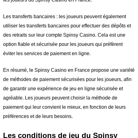
Les transferts bancaires : les joueurs peuvent également
utiliser les transferts bancaires pour effectuer des dépôts et
des retraits sur leur compte Spinsy Casino. Cela est une
option fiable et sécurisée pour les joueurs qui préfèrent
éviter les services de paiement en ligne.
En résumé, le Spinsy Casino en France propose une variété
de méthodes de paiement sécurisées pour les joueurs, afin
de garantir une expérience de jeu en ligne sécurisée et
agréable. Les joueurs peuvent choisir la méthode de
paiement qui leur convient le mieux, en fonction de leurs
préférences et de leurs besoins.
Les conditions de jeu du Spinsy