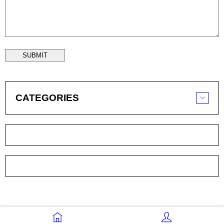
SUBMIT
CATEGORIES