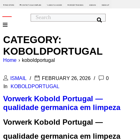
FIND STORE
CONTACT US & COMPLAIN
+8801713-443399
ORDER TRACKING
SIGN IN
SIGN UP






CATEGORY:
KOBOLDPORTUGAL
Home
›
koboldportugal
ISMAIL
FEBRUARY 26, 2026
0
In
KOBOLDPORTUGAL
Vorwerk Kobold Portugal —
qualidade germanica em limpeza
Vorwerk Kobold Portugal —
qualidade germanica em limpeza