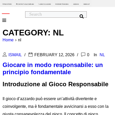
FIND STORE
CONTACT US & COMPLAIN
+8801713-443399
ORDER TRACKING
SIGN IN
SIGN UP






CATEGORY: NL
Home
›
nl
ISMAIL
FEBRUARY 12, 2026
0
In
NL
Giocare in modo responsabile: un
principio fondamentale
Introduzione al Gioco Responsabile
Il gioco d’azzardo può essere un’attività divertente e
coinvolgente, ma è fondamentale avvicinarsi a esso con la
giusta consapevolezza del gioco. Il concetto di gioco