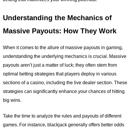
Understanding the Mechanics of
Massive Payouts: How They Work
When it comes to the allure of massive payouts in gaming,
understanding the underlying mechanics is crucial. Massive
payouts aren’t just a matter of luck; they often stem from
optimal betting strategies that players deploy in various
sections of a casino, including the live dealer section. These
strategies can significantly enhance your chances of hitting
big wins.
Take the time to analyze the rules and payouts of different
games. For instance, blackjack generally offers better odds