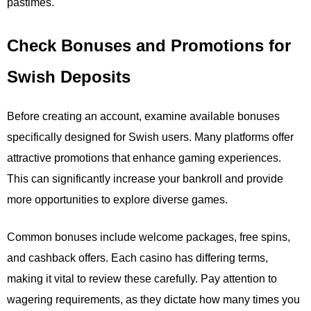
pastimes.
Check Bonuses and Promotions for
Swish Deposits
Before creating an account, examine available bonuses
specifically designed for Swish users. Many platforms offer
attractive promotions that enhance gaming experiences.
This can significantly increase your bankroll and provide
more opportunities to explore diverse games.
Common bonuses include welcome packages, free spins,
and cashback offers. Each casino has differing terms,
making it vital to review these carefully. Pay attention to
wagering requirements, as they dictate how many times you