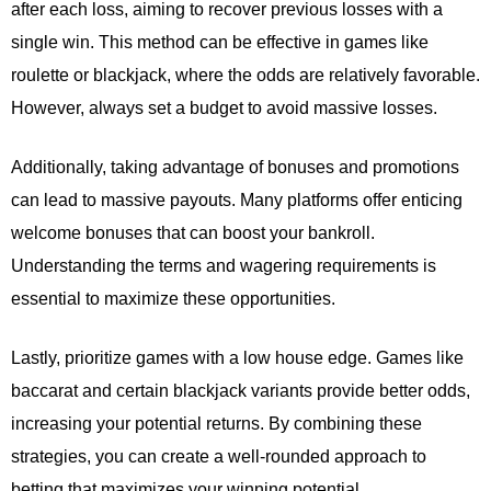
after each loss, aiming to recover previous losses with a
single win. This method can be effective in games like
roulette or blackjack, where the odds are relatively favorable.
However, always set a budget to avoid massive losses.
Additionally, taking advantage of bonuses and promotions
can lead to massive payouts. Many platforms offer enticing
welcome bonuses that can boost your bankroll.
Understanding the terms and wagering requirements is
essential to maximize these opportunities.
Lastly, prioritize games with a low house edge. Games like
baccarat and certain blackjack variants provide better odds,
increasing your potential returns. By combining these
strategies, you can create a well-rounded approach to
betting that maximizes your winning potential.