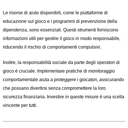
Le risorse di aiuto disponibili, come le piattaforme di
educazione sul gioco e i programmi di prevenzione della
dipendenza, sono essenziali. Questi strumenti forniscono
informazioni utili per gestire il gioco in modo responsabile,
riducendo il rischio di comportamenti compulsivi.
Inoltre, la responsabilità sociale da parte degli operatori di
gioco è cruciale. Implementare pratiche di monitoraggio
comportamentale aiuta a proteggere i giocatori, assicurando
che possano divertirsi senza compromettere la loro
sicurezza finanziaria. Investire in queste misure è una scelta
vincente per tutti.