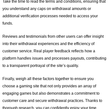
Take the time to read the terms and conditions, ensuring that
you understand any caps on withdrawal amounts or
additional verification processes needed to access your
funds.
Reviews and testimonials from other users can offer insight
into their withdrawal experiences and the efficiency of
customer service. Real player feedback reflects how a
platform handles issues and processes payouts, contributing
to a transparent portrayal of the site’s quality.
Finally, weigh all these factors together to ensure you
choose a gaming site that not only provides an array of
engaging games but also demonstrates a commitment to
customer care and secure withdrawal practices. Thanks to
thorough research, you can confidently enjoy your time