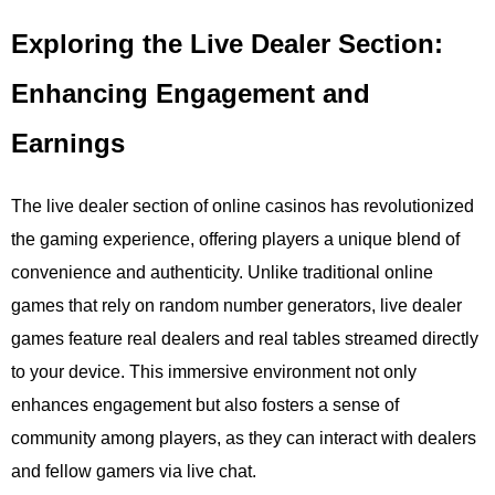
Exploring the Live Dealer Section:
Enhancing Engagement and
Earnings
The live dealer section of online casinos has revolutionized
the gaming experience, offering players a unique blend of
convenience and authenticity. Unlike traditional online
games that rely on random number generators, live dealer
games feature real dealers and real tables streamed directly
to your device. This immersive environment not only
enhances engagement but also fosters a sense of
community among players, as they can interact with dealers
and fellow gamers via live chat.