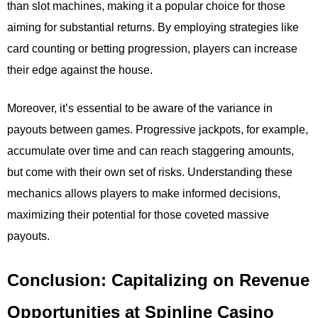
than slot machines, making it a popular choice for those
aiming for substantial returns. By employing strategies like
card counting or betting progression, players can increase
their edge against the house.
Moreover, it’s essential to be aware of the variance in
payouts between games. Progressive jackpots, for example,
accumulate over time and can reach staggering amounts,
but come with their own set of risks. Understanding these
mechanics allows players to make informed decisions,
maximizing their potential for those coveted massive
payouts.
Conclusion: Capitalizing on Revenue
Opportunities at Spinline Casino