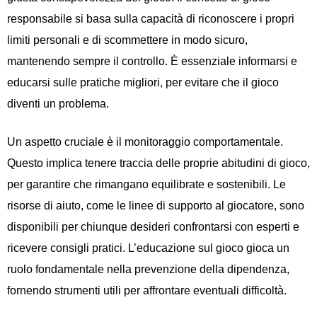
responsabile si basa sulla capacità di riconoscere i propri
limiti personali e di scommettere in modo sicuro,
mantenendo sempre il controllo. È essenziale informarsi e
educarsi sulle pratiche migliori, per evitare che il gioco
diventi un problema.
Un aspetto cruciale è il monitoraggio comportamentale.
Questo implica tenere traccia delle proprie abitudini di gioco,
per garantire che rimangano equilibrate e sostenibili. Le
risorse di aiuto, come le linee di supporto al giocatore, sono
disponibili per chiunque desideri confrontarsi con esperti e
ricevere consigli pratici. L’educazione sul gioco gioca un
ruolo fondamentale nella prevenzione della dipendenza,
fornendo strumenti utili per affrontare eventuali difficoltà.