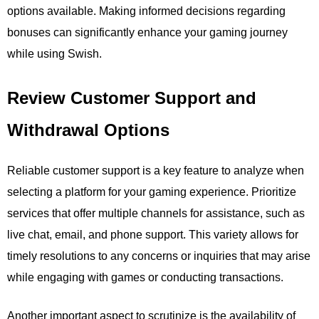
options available. Making informed decisions regarding
bonuses can significantly enhance your gaming journey
while using Swish.
Review Customer Support and
Withdrawal Options
Reliable customer support is a key feature to analyze when
selecting a platform for your gaming experience. Prioritize
services that offer multiple channels for assistance, such as
live chat, email, and phone support. This variety allows for
timely resolutions to any concerns or inquiries that may arise
while engaging with games or conducting transactions.
Another important aspect to scrutinize is the availability of