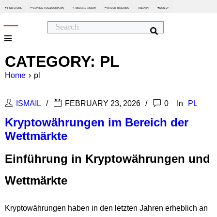
FIND STORE
CONTACT US & COMPLAIN
+8801713-443399
ORDER TRACKING
SIGN IN
SIGN UP






CATEGORY: PL
Home
›
pl
ISMAIL
FEBRUARY 23, 2026
0
In
PL
Kryptowährungen im Bereich der
Wettmärkte
Einführung in Kryptowährungen und
Wettmärkte
Kryptowährungen haben in den letzten Jahren erheblich an