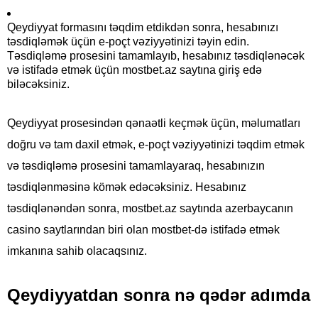
Qeydiyyat formasını təqdim etdikdən sonra, hesabınızı
təsdiqləmək üçün e-poçt vəziyyətinizi təyin edin.
Təsdiqləmə prosesini tamamlayıb, hesabınız təsdiqlənəcək
və istifadə etmək üçün mostbet.az saytına giriş edə
biləcəksiniz.
Qeydiyyat prosesindən qənaətli keçmək üçün, məlumatları
doğru və tam daxil etmək, e-poçt vəziyyətinizi təqdim etmək
və təsdiqləmə prosesini tamamlayaraq, hesabınızın
təsdiqlənməsinə kömək edəcəksiniz. Hesabınız
təsdiqlənəndən sonra, mostbet.az saytında azerbaycanın
casino saytlarından biri olan mostbet-də istifadə etmək
imkanına sahib olacaqsınız.
Qeydiyyatdan sonra nə qədər adımda