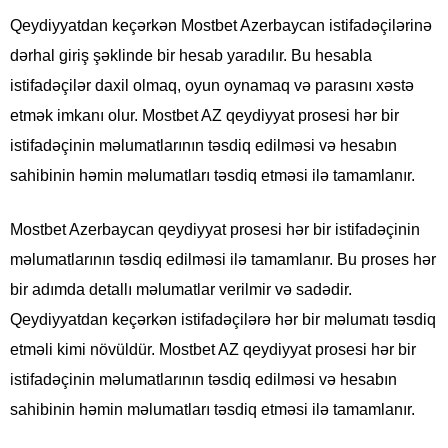
Qeydiyyatdan keçərkən Mostbet Azerbaycan istifadəçilərinə
dərhal giriş şəklinde bir hesab yaradılır. Bu hesabla
istifadəçilər daxil olmaq, oyun oynamaq və parasını xəstə
etmək imkanı olur. Mostbet AZ qeydiyyat prosesi hər bir
istifadəçinin məlumatlarının təsdiq edilməsi və hesabın
sahibinin həmin məlumatları təsdiq etməsi ilə tamamlanır.
Mostbet Azerbaycan qeydiyyat prosesi hər bir istifadəçinin
məlumatlarının təsdiq edilməsi ilə tamamlanır. Bu proses hər
bir adımda detallı məlumatlar verilmir və sadədir.
Qeydiyyatdan keçərkən istifadəçilərə hər bir məlumatı təsdiq
etməli kimi növüldür. Mostbet AZ qeydiyyat prosesi hər bir
istifadəçinin məlumatlarının təsdiq edilməsi və hesabın
sahibinin həmin məlumatları təsdiq etməsi ilə tamamlanır.