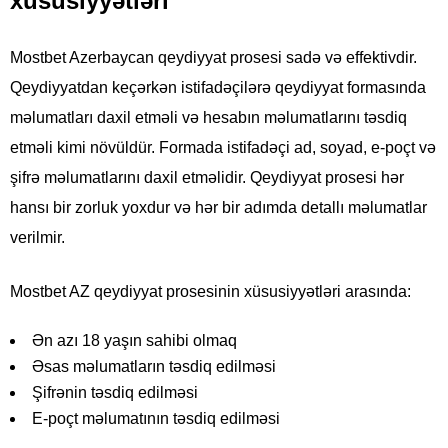
xüsusiyyətləri
Mostbet Azerbaycan qeydiyyat prosesi sadə və effektivdir.
Qeydiyyatdan keçərkən istifadəçilərə qeydiyyat formasında
məlumatları daxil etməli və hesabın məlumatlarını təsdiq
etməli kimi növüldür. Formada istifadəçi ad, soyad, e-poçt və
şifrə məlumatlarını daxil etməlidir. Qeydiyyat prosesi hər
hansı bir zorluk yoxdur və hər bir adımda detallı məlumatlar
verilmir.
Mostbet AZ qeydiyyat prosesinin xüsusiyyətləri arasında:
Ən azı 18 yaşın sahibi olmaq
Əsas məlumatların təsdiq edilməsi
Şifrənin təsdiq edilməsi
E-poçt məlumatının təsdiq edilməsi