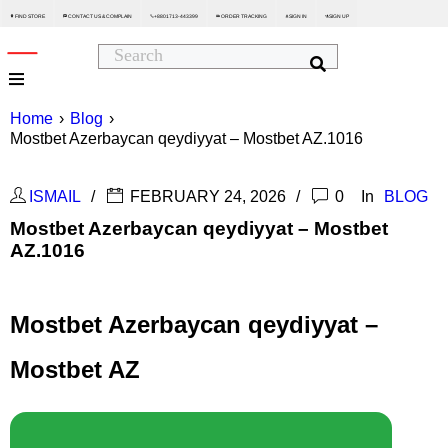
FIND STORE
CONTACT US & COMPLAIN
+8801713-443399
ORDER TRACKING
SIGN IN
SIGN UP






Home
›
Blog
›
Mostbet Azerbaycan qeydiyyat – Mostbet AZ.1016
ISMAIL
FEBRUARY 24, 2026
0
In
BLOG
Mostbet Azerbaycan qeydiyyat – Mostbet
AZ.1016
Mostbet Azerbaycan qeydiyyat –
Mostbet AZ