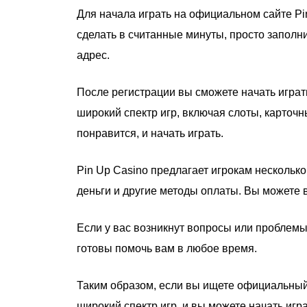
Для начала играть на официальном сайте Pi
сделать в считанные минуты, просто заполн
адрес.
После регистрации вы сможете начать играт
широкий спектр игр, включая слоты, карточн
понравится, и начать играть.
Pin Up Casino предлагает игрокам нескольк
деньги и другие методы оплаты. Вы можете 
Если у вас возникнут вопросы или проблемы
готовы помочь вам в любое время.
Таким образом, если вы ищете официальный 
широкий спектр игр, и вы можете начать игр