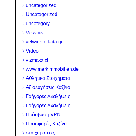
uncategorized
Uncategorized
uncategory
Velwins
velwins-ellada.gr
Video
vizmaxx.cl
www.merkimmobilien.de
Αθλητικά Στοιχήματα
Αξιολογήσεις Καζίνο
Γρήγορες Αναλήψεις
Γρήγορες Αναλήψεις
Πρόσβαση VPN
Προσφορές Καζίνο
στοιχηματικες