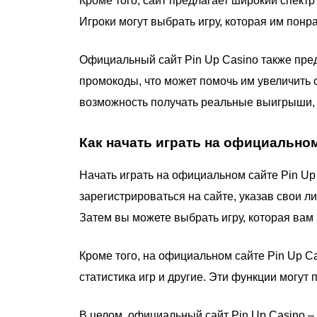
Кроме того, сайт предлагает широкий спектр 
Игроки могут выбрать игру, которая им понра
Официальный сайт Pin Up Casino также пред
промокоды, что может помочь им увеличить с
возможность получать реальные выигрыши, 
Как начать играть на официальном
Начать играть на официальном сайте Pin Up
зарегистрироваться на сайте, указав свои л
Затем вы можете выбрать игру, которая вам 
Кроме того, на официальном сайте Pin Up Ca
статистика игр и другие. Эти функции могут
В целом, официальный сайт Pin Up Casino –