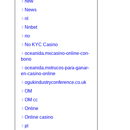
new
News
nl
Nnbet
no
No KYC Casino
oceanida.mxcasino-online-con-
bono
oceanida.mxtrucos-para-ganar-
en-casino-online
ogukindustryconference.co.uk
OM
OM cc
Online
Online casino
pl