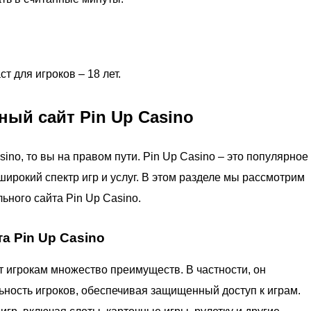
 для игроков – 18 лет.
ый сайт Pin Up Casino
no, то вы на правом пути. Pin Up Casino – это популярное
широкий спектр игр и услуг. В этом разделе мы рассмотрим
ного сайта Pin Up Casino.
 Pin Up Casino
 игрокам множество преимуществ. В частности, он
ность игроков, обеспечивая защищенный доступ к играм.