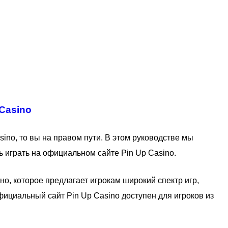
 Casino
ino, то вы на правом пути. В этом руководстве мы
ь играть на официальном сайте Pin Up Casino.
но, которое предлагает игрокам широкий спектр игр,
фициальный сайт Pin Up Casino доступен для игроков из