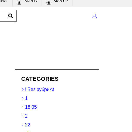
CKING
SIGN IN
SIGN UP


CATEGORIES
! Без рубрики
1
18.05
2
22