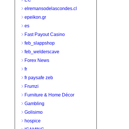
elremansodelascondes.cl
epeikon.gr
es
Fast Payout Casino
feb_slappshop
feb_welderscave
Forex News
fr
fr paysafe zeb
Frumzi
Furniture & Home Décor
Gambling
Golisimo
hospice