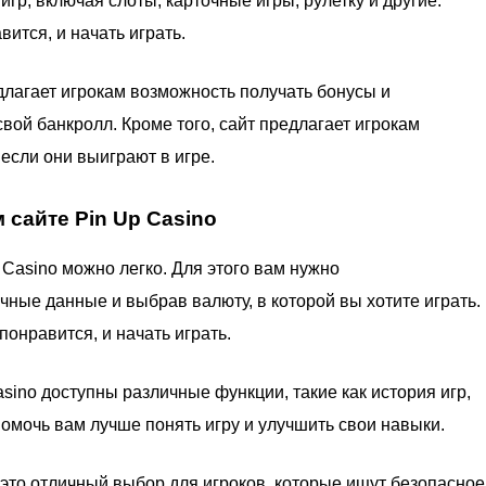
игр, включая слоты, карточные игры, рулетку и другие.
вится, и начать играть.
лагает игрокам возможность получать бонусы и
вой банкролл. Кроме того, сайт предлагает игрокам
если они выиграют в игре.
 сайте Pin Up Casino
 Casino можно легко. Для этого вам нужно
ичные данные и выбрав валюту, в которой вы хотите играть.
понравится, и начать играть.
sino доступны различные функции, такие как история игр,
 помочь вам лучше понять игру и улучшить свои навыки.
 это отличный выбор для игроков, которые ищут безопасное