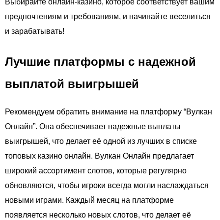
Выбирайте онлайн-казино, которое соответствует вашим
предпочтениям и требованиям, и начинайте веселиться
и зарабатывать!
Лучшие платформы с надежной
выплатой выигрышей
Рекомендуем обратить внимание на платформу “Вулкан
Онлайн”. Она обеспечивает надежные выплаты
выигрышей, что делает её одной из лучших в списке
топовых казино онлайн. Вулкан Онлайн предлагает
широкий ассортимент слотов, которые регулярно
обновляются, чтобы игроки всегда могли наслаждаться
новыми играми. Каждый месяц на платформе
появляется несколько новых слотов, что делает её