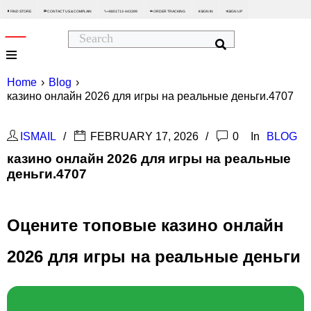
FIND STORE
CONTACT US & COMPLAIN
+8801713-443399
ORDER TRACKING
SIGN IN
SIGN UP






Home
›
Blog
›
казино онлайн 2026 для игры на реальные деньги.4707
ISMAIL
FEBRUARY 17, 2026
0
In
BLOG
казино онлайн 2026 для игры на реальные
деньги.4707
Оцените топовые казино онлайн
2026 для игры на реальные деньги