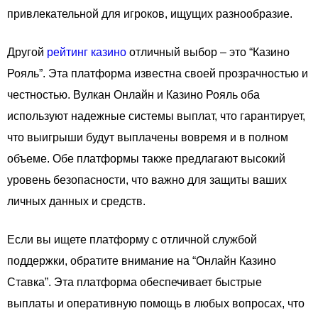
привлекательной для игроков, ищущих разнообразие.
Другой
рейтинг казино
отличный выбор – это “Казино
Рояль”. Эта платформа известна своей прозрачностью и
честностью. Вулкан Онлайн и Казино Рояль оба
используют надежные системы выплат, что гарантирует,
что выигрыши будут выплачены вовремя и в полном
объеме. Обе платформы также предлагают высокий
уровень безопасности, что важно для защиты ваших
личных данных и средств.
Если вы ищете платформу с отличной службой
поддержки, обратите внимание на “Онлайн Казино
Ставка”. Эта платформа обеспечивает быстрые
выплаты и оперативную помощь в любых вопросах, что