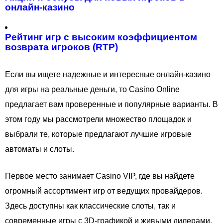
онлайн-казино
Рейтинг игр с высоким коэффициентом
возврата игроков (RTP)
Если вы ищете надежные и интересные онлайн-казино
для игры на реальные деньги, то Casino Online
предлагает вам проверенные и популярные варианты. В
этом году мы рассмотрели множество площадок и
выбрали те, которые предлагают лучшие игровые
автоматы и слоты.
Первое место занимает Casino VIP, где вы найдете
огромный ассортимент игр от ведущих провайдеров.
Здесь доступны как классические слоты, так и
современные игры с 3D-графикой и живыми дилерами.