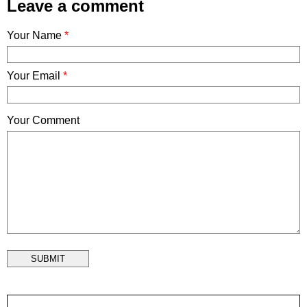
Leave a comment
Your Name
*
Your Email
*
Your Comment
SUBMIT