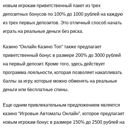
новым игрокам приветственный пакет из трех
депозитных бонусов по 100% до 1000 рублей на каждую
из трех первых депозитов. Это отличный способ начать
играть на реальные деньги без риска.
Казино “Онлайн Казино Топ” также предлагает
приветственный бонус в размере 200% до 3000 рублей
на первый депозит. Кроме того, здесь действует
программа лояльности, которая позволяет накапливать
баллы за игру, которые можно обменять на реальные
деньги или бесплатные спины.
Еще одним привлекательным предложением является
казино “Игровые Автоматы Онлайн”, которое предлагает
новым игрокам бонус в размере 150% до 2500 рублей на