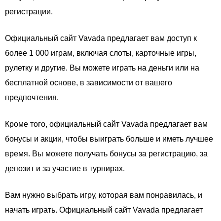
регистрации.
Официальный сайт Vavada предлагает вам доступ к
более 1 000 играм, включая слоты, карточные игры,
рулетку и другие. Вы можете играть на деньги или на
бесплатной основе, в зависимости от вашего
предпочтения.
Кроме того, официальный сайт Vavada предлагает вам
бонусы и акции, чтобы выиграть больше и иметь лучшее
время. Вы можете получать бонусы за регистрацию, за
депозит и за участие в турнирах.
Вам нужно выбрать игру, которая вам понравилась, и
начать играть. Официальный сайт Vavada предлагает