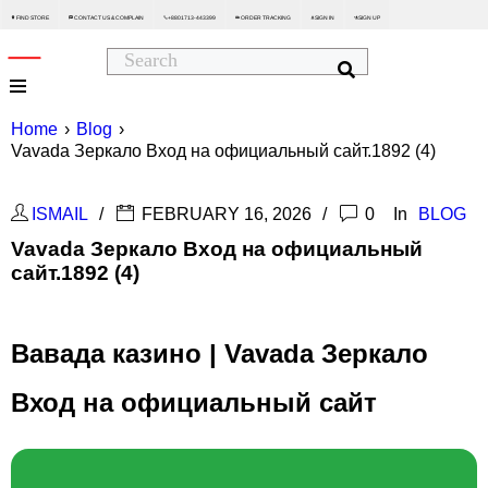
FIND STORE
CONTACT US & COMPLAIN
+8801713-443399
ORDER TRACKING
SIGN IN
SIGN UP






Home
›
Blog
›
Vavada Зеркало Вход на официальный сайт.1892 (4)
ISMAIL
FEBRUARY 16, 2026
0
In
BLOG
Vavada Зеркало Вход на официальный
сайт.1892 (4)
Вавада казино | Vavada Зеркало
Вход на официальный сайт