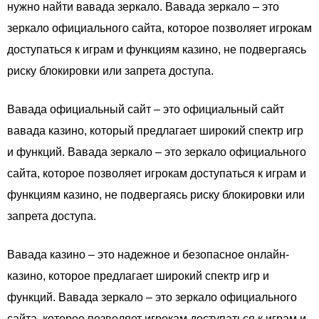
нужно найти вавада зеркало. Вавада зеркало – это
зеркало официального сайта, которое позволяет игрокам
доступаться к играм и функциям казино, не подвергаясь
риску блокировки или запрета доступа.
Вавада официальный сайт – это официальный сайт
вавада казино, который предлагает широкий спектр игр
и функций. Вавада зеркало – это зеркало официального
сайта, которое позволяет игрокам доступаться к играм и
функциям казино, не подвергаясь риску блокировки или
запрета доступа.
Вавада казино – это надежное и безопасное онлайн-
казино, которое предлагает широкий спектр игр и
функций. Вавада зеркало – это зеркало официального
сайта, которое позволяет игрокам доступаться к играм и