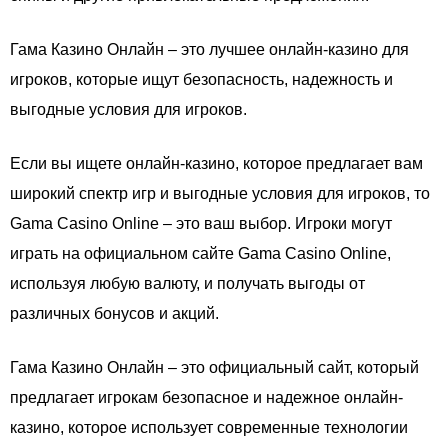
Гама Казино Онлайн – это лучшее онлайн-казино для
игроков, которые ищут безопасность, надежность и
выгодные условия для игроков.
Если вы ищете онлайн-казино, которое предлагает вам
широкий спектр игр и выгодные условия для игроков, то
Gama Casino Online – это ваш выбор. Игроки могут
играть на официальном сайте Gama Casino Online,
используя любую валюту, и получать выгоды от
различных бонусов и акций.
Гама Казино Онлайн – это официальный сайт, который
предлагает игрокам безопасное и надежное онлайн-
казино, которое использует современные технологии