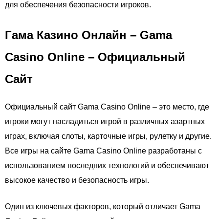
для обеспечения безопасности игроков.
Гама Казино Онлайн – Gama
Casino Online – Официальный
Сайт
Официальный сайт Gama Casino Online – это место, где
игроки могут насладиться игрой в различных азартных
играх, включая слоты, карточные игры, рулетку и другие.
Все игры на сайте Gama Casino Online разработаны с
использованием последних технологий и обеспечивают
высокое качество и безопасность игры.
Один из ключевых факторов, который отличает Gama