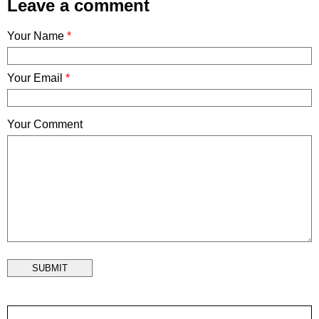
Leave a comment
Your Name
*
Your Email
*
Your Comment
SUBMIT