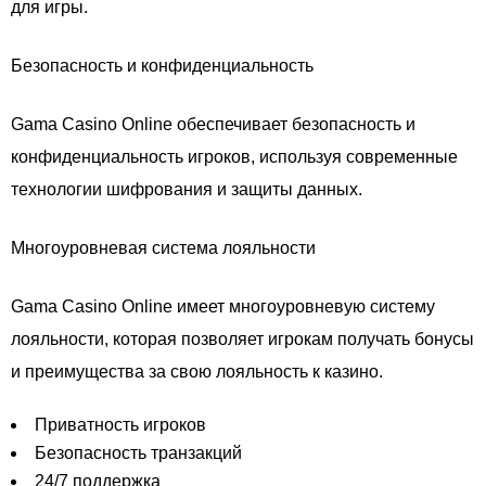
для игры.
Безопасность и конфиденциальность
Gama Casino Online обеспечивает безопасность и
конфиденциальность игроков, используя современные
технологии шифрования и защиты данных.
Многоуровневая система лояльности
Gama Casino Online имеет многоуровневую систему
лояльности, которая позволяет игрокам получать бонусы
и преимущества за свою лояльность к казино.
Приватность игроков
Безопасность транзакций
24/7 поддержка