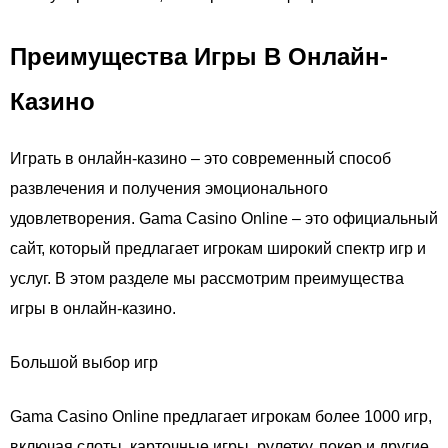
Преимущества Игры В Онлайн-
Казино
Играть в онлайн-казино – это современный способ
развлечения и получения эмоционального
удовлетворения. Gama Casino Online – это официальный
сайт, который предлагает игрокам широкий спектр игр и
услуг. В этом разделе мы рассмотрим преимущества
игры в онлайн-казино.
Большой выбор игр
Gama Casino Online предлагает игрокам более 1000 игр,
включая слоты, карточные игры, рулетку, покер и другие.