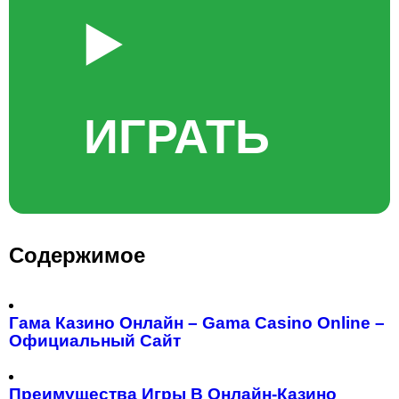
▶️
ИГРАТЬ
Содержимое
Гама Казино Онлайн – Gama Casino Online –
Официальный Сайт
Преимущества Игры В Онлайн-Казино