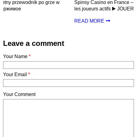
Spinsy Casino en France – avantages et récompenses pou
les joueurs actifs ▶️ JOUER
READ MORE
Leave a comment
Your Name
*
Your Email
*
Your Comment