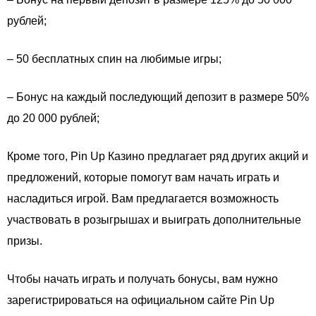
рублей;
– 50 бесплатных спин на любимые игры;
– Бонус на каждый последующий депозит в размере 50%
до 20 000 рублей;
Кроме того, Pin Up Казино предлагает ряд других акций и
предложений, которые помогут вам начать играть и
насладиться игрой. Вам предлагается возможность
участвовать в розыгрышах и выиграть дополнительные
призы.
Чтобы начать играть и получать бонусы, вам нужно
зарегистрироваться на официальном сайте Pin Up