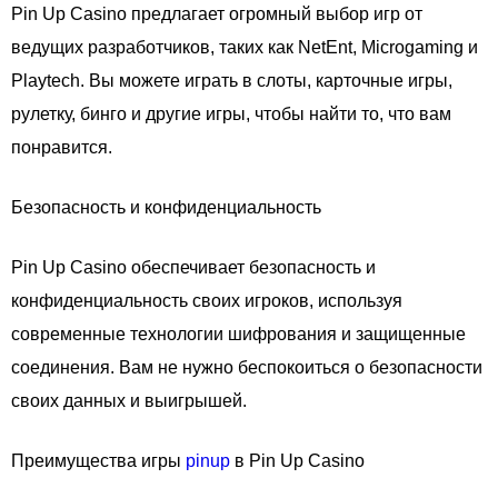
Pin Up Casino предлагает огромный выбор игр от
ведущих разработчиков, таких как NetEnt, Microgaming и
Playtech. Вы можете играть в слоты, карточные игры,
рулетку, бинго и другие игры, чтобы найти то, что вам
понравится.
Безопасность и конфиденциальность
Pin Up Casino обеспечивает безопасность и
конфиденциальность своих игроков, используя
современные технологии шифрования и защищенные
соединения. Вам не нужно беспокоиться о безопасности
своих данных и выигрышей.
Преимущества игры
pinup
в Pin Up Casino