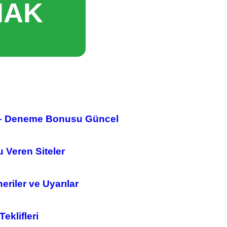
MAK
 – Deneme Bonusu Güncel
 Veren Siteler
riler ve Uyarılar
eklifleri