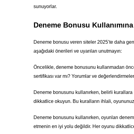
sunuyorlar.
Deneme Bonusu Kullanımına D
Deneme bonusu veren siteler 2025’te daha geniş
aşağıdaki önerileri ve uyarıları unutmayın:
Öncelikle, deneme bonusunu kullanmadan önce si
sertifikası var mı? Yorumlar ve değerlendirmeler
Deneme bonusunu kullanırken, belirli kurallara
dikkatlice okuyun. Bu kuralların ihlali, oyununu
Deneme bonusunu kullanırken, oyunları denemek
etmenin en iyi yolu değildir. Her oyunu dikkatlice 