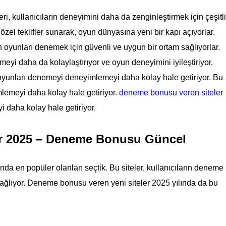
, kullanıcıların deneyimini daha da zenginleştirmek için çeşitli
in özel teklifler sunarak, oyun dünyasına yeni bir kapı açıyorlar.
n oyunları denemek için güvenli ve uygun bir ortam sağlıyorlar.
meyi daha da kolaylaştırıyor ve oyun deneyimini iyileştiriyor.
yunları denemeyi deneyimlemeyi daha kolay hale getiriyor. Bu
mlemeyi daha kolay hale getiriyor.
deneme bonusu veren siteler
i daha kolay hale getiriyor.
r 2025 – Deneme Bonusu Güncel
da en popüler olanları seçtik. Bu siteler, kullanıcıların deneme
ağlıyor. Deneme bonusu veren yeni siteler 2025 yılında da bu