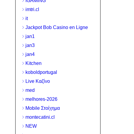
IGAMING
imtri.cl
it
Jackpot Bob Casino en Ligne
jan1
jan3
jan4
Kitchen
koboldportugal
Live Καζίνο
med
melhores-2026
Mobile Στοίχημα
montecatini.cl
NEW