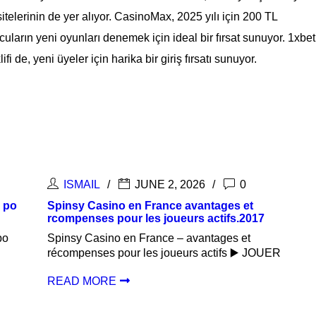
telerinin de yer alıyor. CasinoMax, 2025 yılı için 200 TL
cuların yeni oyunları denemek için ideal bir fırsat sunuyor. 1xbet
i de, yeni üyeler için harika bir giriş fırsatı sunuyor.
0
ISMAIL
JUNE 2, 2026
tages et
Spinbeter PL Kasyno online z grami li
ctifs.2017
prawdziwymi krupierami.3171
tages et
Spinbeter PL – Kasyno online z grami li
tifs ▶️ JOUER
prawdziwymi krupierami ▶️ GRAĆ Со
READ MORE