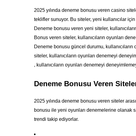
2025 yılında deneme bonusu veren casino siteleri
teklifler sunuyor. Bu siteler, yeni kullanıcılar iç
Deneme bonusu veren yeni siteler, kullanıcıları
Bonus veren siteler, kullanıcıların oyunları dene
Deneme bonusu güncel durumu, kullanıcıların o
siteler, kullanıcıların oyunları denemeyi deneyi
, kullanıcıların oyunları denemeyi deneyimlemey
Deneme Bonusu Veren Sitele
2025 yılında deneme bonusu veren siteler arasın
bonusu ile yeni oyunları denemelerine olanak s
trendi takip ediyorlar.