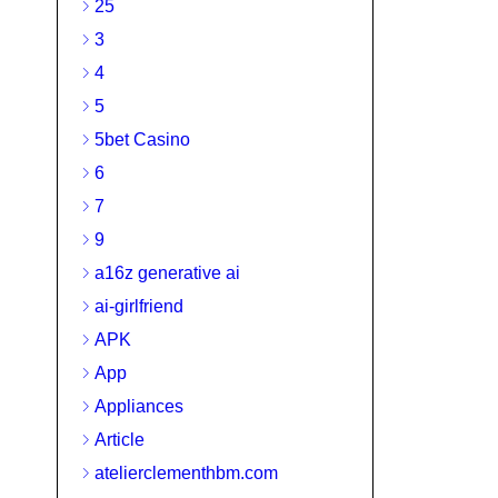
25
3
4
5
5bet Casino
6
7
9
a16z generative ai
ai-girlfriend
APK
App
Appliances
Article
atelierclementhbm.com