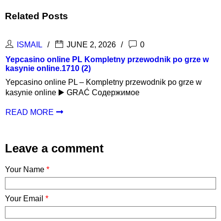
Related Posts
026
0
ISMAIL
JUNE 2, 2
letny przewodnik po grze w
Spinsy Casino en France 
pour les joueurs actifs.201
letny przewodnik po grze w
Spinsy Casino en France – 
одержимое
les joueurs actifs ▶️ JOUER
READ MORE
Leave a comment
Your Name
*
Your Email
*