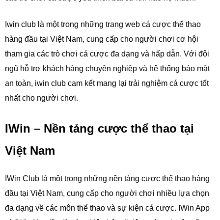
Iwin club là một trong những trang web cá cược thể thao
hàng đầu tại Việt Nam, cung cấp cho người chơi cơ hội
tham gia các trò chơi cá cược đa dạng và hấp dẫn. Với đội
ngũ hỗ trợ khách hàng chuyên nghiệp và hệ thống bảo mật
an toàn, iwin club cam kết mang lại trải nghiệm cá cược tốt
nhất cho người chơi.
IWin – Nền tảng cược thể thao tại
Việt Nam
IWin Club là một trong những nền tảng cược thể thao hàng
đầu tại Việt Nam, cung cấp cho người chơi nhiều lựa chọn
đa dạng về các môn thể thao và sự kiện cá cược. IWin App