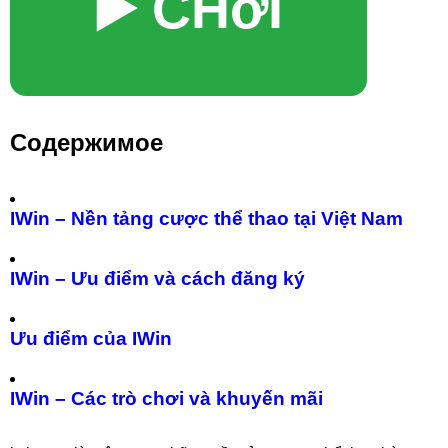
▶️ CHơI
Содержимое
IWin – Nền tảng cược thể thao tại Việt Nam
IWin – Ưu điểm và cách đăng ký
Ưu điểm của IWin
IWin – Các trò chơi và khuyến mãi