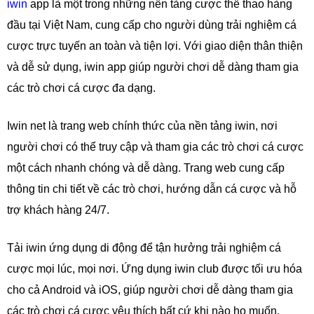
iwin
app là một trong những nền tảng cược thể thao hàng
đầu tại Việt Nam, cung cấp cho người dùng trải nghiệm cá
cược trực tuyến an toàn và tiện lợi. Với giao diện thân thiện
và dễ sử dụng, iwin app giúp người chơi dễ dàng tham gia
các trò chơi cá cược đa dạng.
Iwin net là trang web chính thức của nền tảng iwin, nơi
người chơi có thể truy cập và tham gia các trò chơi cá cược
một cách nhanh chóng và dễ dàng. Trang web cung cấp
thông tin chi tiết về các trò chơi, hướng dẫn cá cược và hỗ
trợ khách hàng 24/7.
Tải iwin ứng dụng di động để tận hưởng trải nghiệm cá
cược mọi lúc, mọi nơi. Ứng dụng iwin club được tối ưu hóa
cho cả Android và iOS, giúp người chơi dễ dàng tham gia
các trò chơi cá cược yêu thích bất cứ khi nào họ muốn.