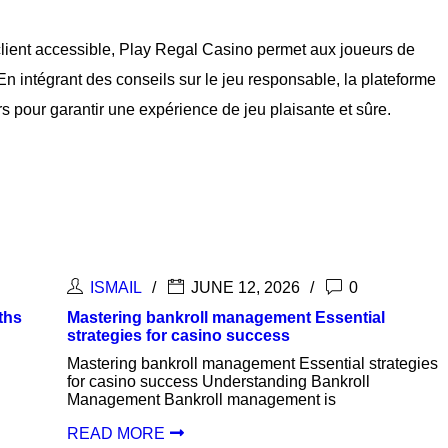
client accessible, Play Regal Casino permet aux joueurs de
 En intégrant des conseils sur le jeu responsable, la plateforme
urs pour garantir une expérience de jeu plaisante et sûre.
ISMAIL
JUNE 12, 2026
0
ial
Debunking common casino myths Separating
from fiction
strategies
Debunking common casino myths Separating fac
l
from fiction Understanding Casino Odds One of 
READ MORE