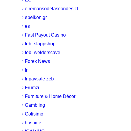
elremansodelascondes.cl
epeikon.gr
es
Fast Payout Casino
feb_slappshop
feb_welderscave
Forex News
fr
fr paysafe zeb
Frumzi
Furniture & Home Décor
Gambling
Golisimo
hospice