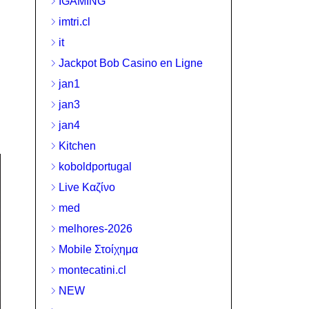
IGAMING
imtri.cl
it
Jackpot Bob Casino en Ligne
jan1
jan3
jan4
Kitchen
koboldportugal
Live Καζίνο
med
melhores-2026
Mobile Στοίχημα
montecatini.cl
NEW