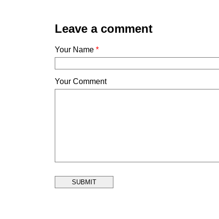
Leave a comment
Your Name
*
Your Comment
SUBMIT