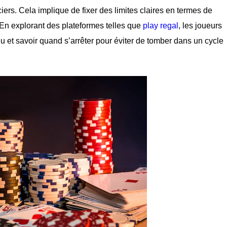
ers. Cela implique de fixer des limites claires en termes de
En explorant des plateformes telles que
play regal
, les joueurs
u et savoir quand s’arrêter pour éviter de tomber dans un cycle