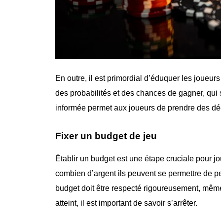
En outre, il est primordial d’éduquer les joueur
des probabilités et des chances de gagner, qui
informée permet aux joueurs de prendre des déc
Fixer un budget de jeu
Établir un budget est une étape cruciale pour 
combien d’argent ils peuvent se permettre de per
budget doit être respecté rigoureusement, même
atteint, il est important de savoir s’arrêter.