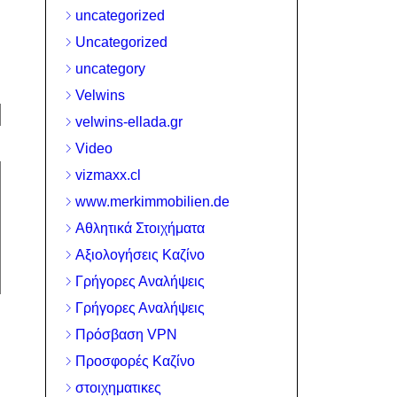
uncategorized
Uncategorized
uncategory
Velwins
velwins-ellada.gr
Video
vizmaxx.cl
www.merkimmobilien.de
Αθλητικά Στοιχήματα
Αξιολογήσεις Καζίνο
Γρήγορες Αναλήψεις
Γρήγορες Αναλήψεις
Πρόσβαση VPN
Προσφορές Καζίνο
στοιχηματικες