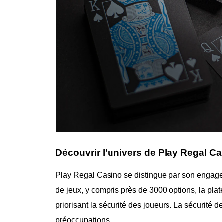
Découvrir l’univers de Play Regal C
Play Regal Casino se distingue par son engage
de jeux, y compris près de 3000 options, la pl
priorisant la sécurité des joueurs. La sécurité 
préoccupations.