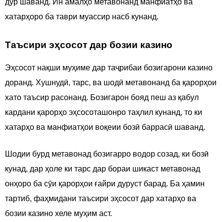
дур шаванд. Ин амалҳо метавонанд манфиатҳо ва
хатарҳоро ба таври муассир насб кунанд.
Таъсири эҳсосот дар бозии казино
Эҳсосот нақши муҳиме дар таҷрибаи бозигарони казино
доранд. Хушнудӣ, тарс, ва шодӣ метавонанд ба қарорҳои
хато таъсир расонанд. Бозигарон бояд пеш аз қабул
кардани қарорҳо эҳсосоташонро таҳлил кунанд, то ки
хатарҳо ва манфиатҳои воқеии бозӣ баррасӣ шаванд.
Шодии бурд метавонад бозигарро водор созад, ки бозӣ
кунад, дар ҳоле ки тарс дар бораи шикаст метавонад
онҳоро ба сӯи қарорҳои ғайри дуруст барад. Ба ҳамин
тартиб, фаҳмидани таъсири эҳсосот дар хатарҳо ва
бозии казино хеле муҳим аст.