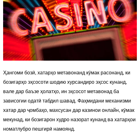
Ҳангоми бозӣ, хатарҳо метавонанд кӯмак расонанд, ки
бозигарҳо эҳсосоти шодию хурсандиро эҳсос кунанд,
вале дар баъзе ҳолатҳо, ин эҳсосот метавонад ба
зависогии одатӣ табдил шавад. Фаҳмидани механизми
хатар дар ҷомбаҳо, махсусан дар казинои онлайн, кӯмак
мекунад, ки бозигарон худро назорат кунанд ва хатарҳои
номатлубро пешгирӣ намоянд.