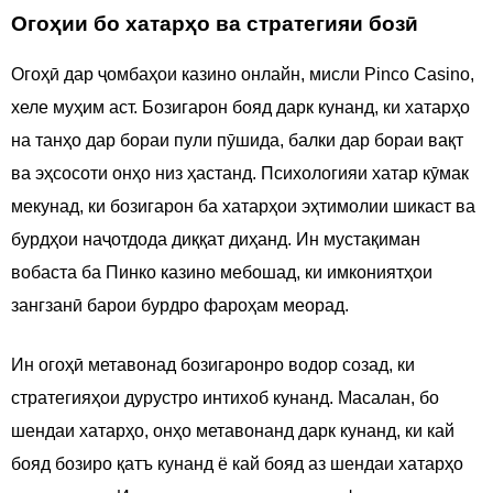
Огоҳии бо хатарҳо ва стратегияи бозӣ
Огоҳӣ дар ҷомбаҳои казино онлайн, мисли Pinco Casino,
хеле муҳим аст. Бозигарон бояд дарк кунанд, ки хатарҳо
на танҳо дар бораи пули пӯшида, балки дар бораи вақт
ва эҳсосоти онҳо низ ҳастанд. Психологияи хатар кӯмак
мекунад, ки бозигарон ба хатарҳои эҳтимолии шикаст ва
бурдҳои наҷотдода диққат диҳанд. Ин мустақиман
вобаста ба Пинко казино мебошад, ки имкониятҳои
зангзанӣ барои бурдро фароҳам меорад.
Ин огоҳӣ метавонад бозигаронро водор созад, ки
стратегияҳои дурустро интихоб кунанд. Масалан, бо
шендаи хатарҳо, онҳо метавонанд дарк кунанд, ки кай
бояд бозиро қатъ кунанд ё кай бояд аз шендаи хатарҳо