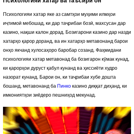
Психологияи хатар ва таъсири он
Психологияи хатар яке аз самтҳои муҳими илмҳои
иҷтимоӣ мебошад, ки дар таҷрибаи бозӣ, махсусан дар
казино, нақши калон дорад. Бозигарони казино дар назди
хатарҳо қарор доранд, ва ин хатарҳо метавонанд барои
онҳо якчанд хулосаҳоро баробар созанд. Фаҳмидани
психологияи хатар метавонад ба бозигарон кӯмак кунад,
ки қарорҳои дуруст қабул кунанд ва ҳиссиёти худро
назорат кунанд. Барои он, ки таҷрибаи хубе дошта
бошанд, метавонанд ба
Пинко
казино диққат диҳанд, ки
имкониятҳои зиёдеро пешниҳод мекунад.