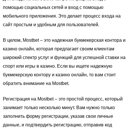
помощью социальных сетей и вход с помощью
мобильного приложения. Это делает процесс входа на
сайт простым и удобным для пользователей.
В целом, Mostbet – это надежная букмекерская контора и
казино онлайн, которая предлагает своим клиентам
широкий спектр услуг и функций для успешной ставки на
спорт или игры в казино. Если вы ищете надежную
букмекерскую контору и казино онлайн, то вам стоит
обратить внимание на Mostbet.
Регистрация на Mostbet – это простой процесс, который
занимает только несколько минут. Вам нужно только
заполнить форму регистрации, указав свои личные
данные, и подтвердить регистрацию, отправив код