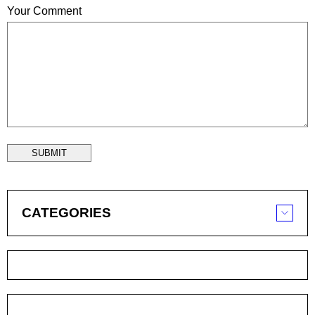
Your Comment
SUBMIT
CATEGORIES