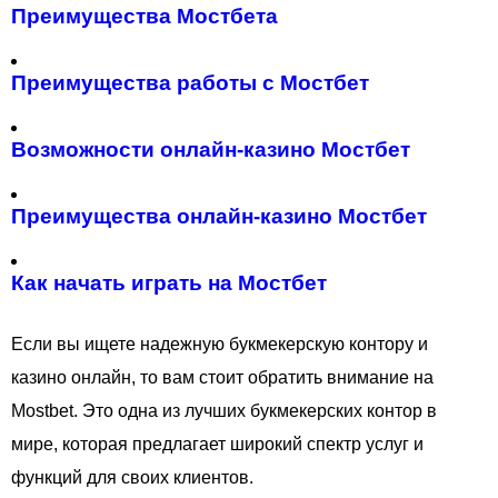
Преимущества Мостбета
Преимущества работы с Мостбет
Возможности онлайн-казино Мостбет
Преимущества онлайн-казино Мостбет
Как начать играть на Мостбет
Если вы ищете надежную букмекерскую контору и
казино онлайн, то вам стоит обратить внимание на
Mostbet. Это одна из лучших букмекерских контор в
мире, которая предлагает широкий спектр услуг и
функций для своих клиентов.