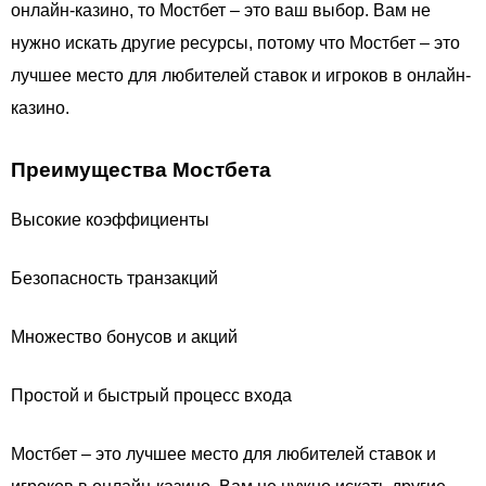
онлайн-казино, то Мостбет – это ваш выбор. Вам не
нужно искать другие ресурсы, потому что Мостбет – это
лучшее место для любителей ставок и игроков в онлайн-
казино.
Преимущества Мостбета
Высокие коэффициенты
Безопасность транзакций
Множество бонусов и акций
Простой и быстрый процесс входа
Мостбет – это лучшее место для любителей ставок и