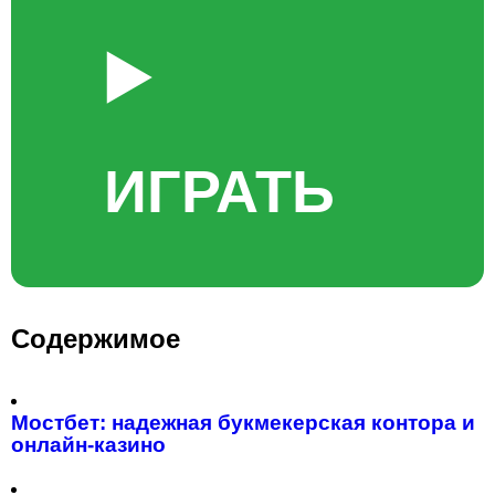
▶️
ИГРАТЬ
Содержимое
Мостбет: надежная букмекерская контора и
онлайн-казино