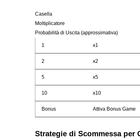
Casella
Moltiplicatore
Probabilità di Uscita (approssimativa)
1
x1
2
x2
5
x5
10
x10
Bonus
Attiva Bonus Game
Strategie di Scommessa per O