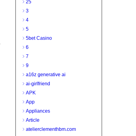
25
3
4
5
5bet Casino
6
7
9
a16z generative ai
ai-girlfriend
APK
App
Appliances
Article
atelierclementhbm.com