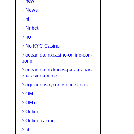
new
News
nl
Nnbet
no
No KYC Casino
oceanida.mxcasino-online-con-
bono
oceanida.mxtrucos-para-ganar-
en-casino-online
ogukindustryconference.co.uk
OM
OM cc
Online
Online casino
pl