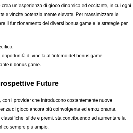
crea un’esperienza di gioco dinamica ed eccitante, in cui ogni
ate e vincite potenzialmente elevate. Per massimizzare le
re il funzionamento dei diversi bonus game e le strategie per
cifico.
i opportunità di vincita all’interno del bonus game.
rante il bonus game.
Prospettive Future
e, con i provider che introducono costantemente nuove
rienza di gioco ancora più coinvolgente ed emozionante.
 classifiche, sfide e premi, sta contribuendo ad aumentare la
bblico sempre più ampio.