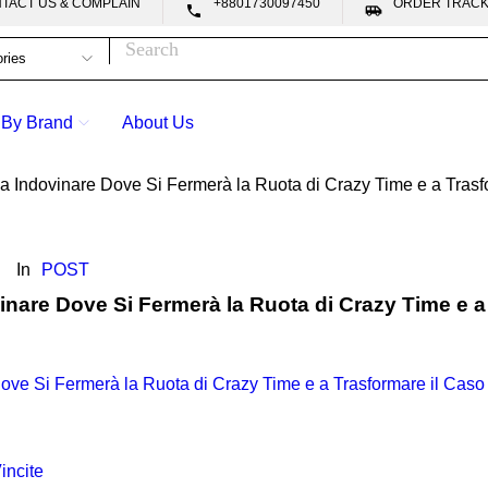
CONTACT US & COMPLAIN
+8801730097450
ORDER TRA


 By Brand
About Us
a Indovinare Dove Si Fermerà la Ruota di Crazy Time e a Trasf
In
POST
inare Dove Si Fermerà la Ruota di Crazy Time e a
ove Si Fermerà la Ruota di Crazy Time e a Trasformare il Caso
incite