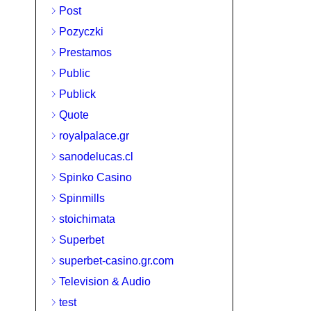
Post
Pozyczki
Prestamos
Public
Publick
Quote
royalpalace.gr
sanodelucas.cl
Spinko Casino
Spinmills
stoichimata
Superbet
superbet-casino.gr.com
Television & Audio
test