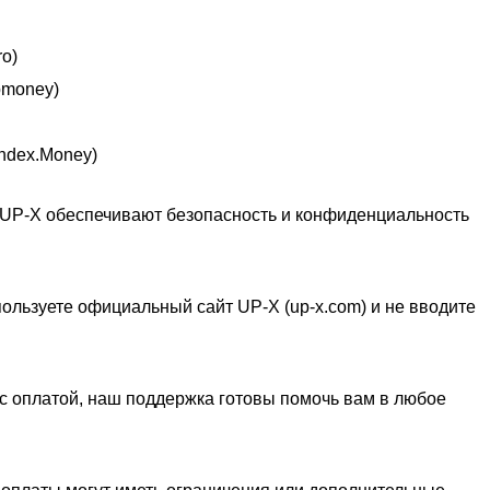
ro)
ebmoney)
ndex.Money)
 UP-X обеспечивают безопасность и конфиденциальность
пользуете официальный сайт UP-X (up-x.com) и не вводите
с оплатой, наш поддержка готовы помочь вам в любое