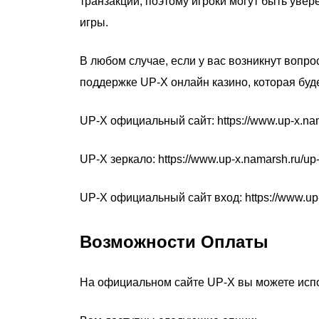
транзакций, поэтому игроки могут быть увере
игры.
В любом случае, если у вас возникнут вопро
поддержке UP-X онлайн казино, которая буд
UP-X официальный сайт: https://www.up-x.nam
UP-X зеркало: https://www.up-x.namarsh.ru/up-
UP-X официальный сайт вход: https://www.up-
Возможности Оплаты
На официальном сайте UP-X вы можете исп