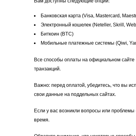
Вам доступны следующие опции:
Банковская карта (Visa, Mastercard, Maest
Электронный кошелек (Neteller, Skrill, W
Биткоин (BTC)
Мобильные платежные системы (Qiwi, Ya
Все способы оплаты на официальном сайте
транзакций.
Важно: перед оплатой, убедитесь, что вы ис
свои данные на поддельных сайтах.
Если у вас возникли вопросы или проблемы 
время.