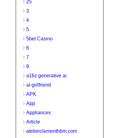
25
3
4
5
5bet Casino
6
7
9
a16z generative ai
ai-girlfriend
APK
App
Appliances
Article
atelierclementhbm.com