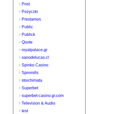
Post
Pozyczki
Prestamos
Public
Publick
Quote
royalpalace.gr
sanodelucas.cl
Spinko Casino
Spinmills
stoichimata
Superbet
superbet-casino.gr.com
Television & Audio
test