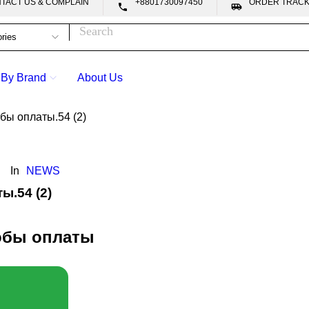
CONTACT US & COMPLAIN
+8801730097450
ORDER TRA


 By Brand
About Us
бы оплаты.54 (2)
In
NEWS
ы.54 (2)
собы оплаты