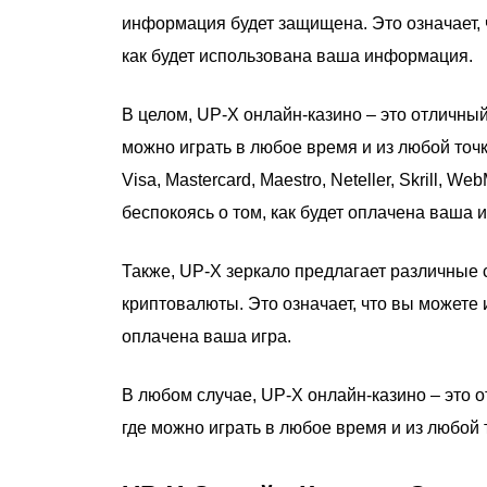
информация будет защищена. Это означает, ч
как будет использована ваша информация.
В целом, UP-X онлайн-казино – это отличный
можно играть в любое время и из любой то
Visa, Mastercard, Maestro, Neteller, Skrill, 
беспокоясь о том, как будет оплачена ваша и
Также, UP-X зеркало предлагает различные с
криптовалюты. Это означает, что вы можете и
оплачена ваша игра.
В любом случае, UP-X онлайн-казино – это о
где можно играть в любое время и из любой 