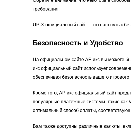
Обратите внимание, что некоторые способы
требования.
UP-X официальный сайт – это ваш путь к бе
Безопасность и Удобство
На официальном сайте AP икс вы можете бы
икс официальный сайт использует совреме
обеспечивая безопасность вашего игрового 
Кроме того, AP икс официальный сайт предл
популярные платежные системы, такие как Vis
оптимальный способ оплаты, соответствую
Вам также доступны различные валюты, вкл