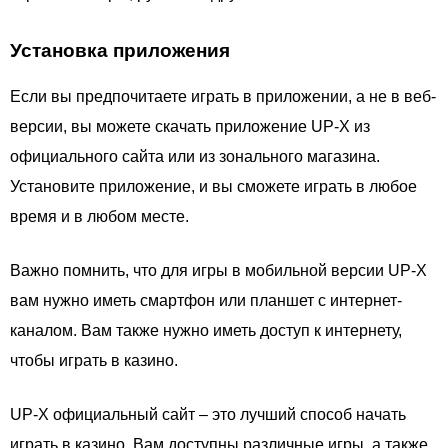
Установка приложения
Если вы предпочитаете играть в приложении, а не в веб-
версии, вы можете скачать приложение UP-X из
официального сайта или из зонального магазина.
Установите приложение, и вы сможете играть в любое
время и в любом месте.
Важно помнить, что для игры в мобильной версии UP-X
вам нужно иметь смартфон или планшет с интернет-
каналом. Вам также нужно иметь доступ к интернету,
чтобы играть в казино.
UP-X официальный сайт – это лучший способ начать
играть в казино. Вам доступны различные игры, а также