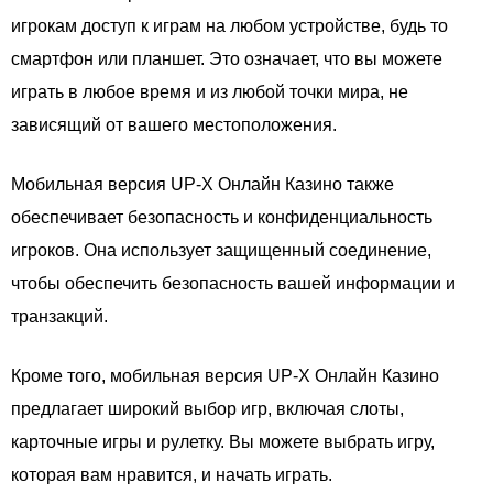
игрокам доступ к играм на любом устройстве, будь то
смартфон или планшет. Это означает, что вы можете
играть в любое время и из любой точки мира, не
зависящий от вашего местоположения.
Мобильная версия UP-X Онлайн Казино также
обеспечивает безопасность и конфиденциальность
игроков. Она использует защищенный соединение,
чтобы обеспечить безопасность вашей информации и
транзакций.
Кроме того, мобильная версия UP-X Онлайн Казино
предлагает широкий выбор игр, включая слоты,
карточные игры и рулетку. Вы можете выбрать игру,
которая вам нравится, и начать играть.