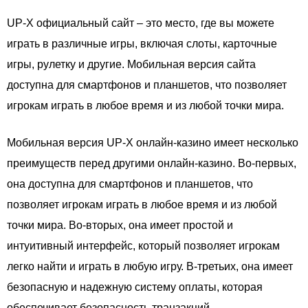
UP-X официальный сайт – это место, где вы можете
играть в различные игры, включая слоты, карточные
игры, рулетку и другие. Мобильная версия сайта
доступна для смартфонов и планшетов, что позволяет
игрокам играть в любое время и из любой точки мира.
Мобильная версия UP-X онлайн-казино имеет несколько
преимуществ перед другими онлайн-казино. Во-первых,
она доступна для смартфонов и планшетов, что
позволяет игрокам играть в любое время и из любой
точки мира. Во-вторых, она имеет простой и
интуитивный интерфейс, который позволяет игрокам
легко найти и играть в любую игру. В-третьих, она имеет
безопасную и надежную систему оплаты, которая
обеспечивает безопасность транзакций.