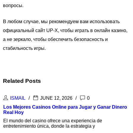
вопросы.
В любом случае, мы рекомендуем вам использовать
официальный сайт UP-X, чтобы играть в онлайн казино,
а не зеркало, чтобы обеспечить безопасность и
стабильность игры.
Related Posts
ISMAIL
JUNE 12, 2026
0
Los Mejores Casinos Online para Jugar y Ganar Dinero
Real Hoy
El mundo del casino ofrece una experiencia de
entretenimiento única, donde la estrategia y