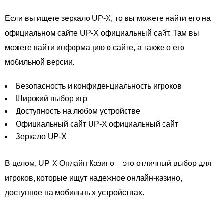
Если вы ищете зеркало UP-X, то вы можете найти его на
официальном сайте UP-X официальный сайт. Там вы
можете найти информацию о сайте, а также о его
мобильной версии.
Безопасность и конфиденциальность игроков
Широкий выбор игр
Доступность на любом устройстве
Официальный сайт UP-X официальный сайт
Зеркало UP-X
В целом, UP-X Онлайн Казино – это отличный выбор для
игроков, которые ищут надежное онлайн-казино,
доступное на мобильных устройствах.