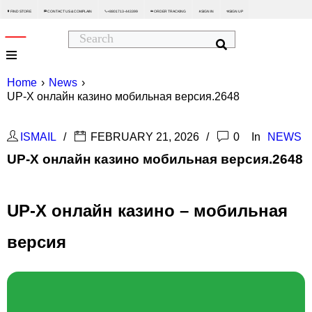
FIND STORE
CONTACT US & COMPLAIN
+8801713-443399
ORDER TRACKING
SIGN IN
SIGN UP






Home
›
News
›
UP-X онлайн казино мобильная версия.2648
ISMAIL
FEBRUARY 21, 2026
0
In
NEWS
UP-X онлайн казино мобильная версия.2648
UP-X онлайн казино – мобильная
версия