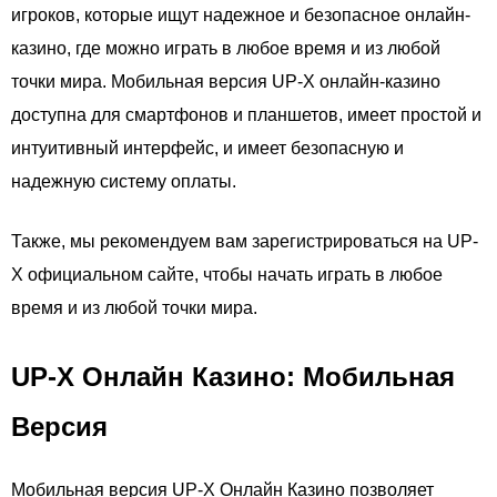
игроков, которые ищут надежное и безопасное онлайн-
казино, где можно играть в любое время и из любой
точки мира. Мобильная версия UP-X онлайн-казино
доступна для смартфонов и планшетов, имеет простой и
интуитивный интерфейс, и имеет безопасную и
надежную систему оплаты.
Также, мы рекомендуем вам зарегистрироваться на UP-
X официальном сайте, чтобы начать играть в любое
время и из любой точки мира.
UP-X Онлайн Казино: Мобильная
Версия
Мобильная версия UP-X Онлайн Казино позволяет