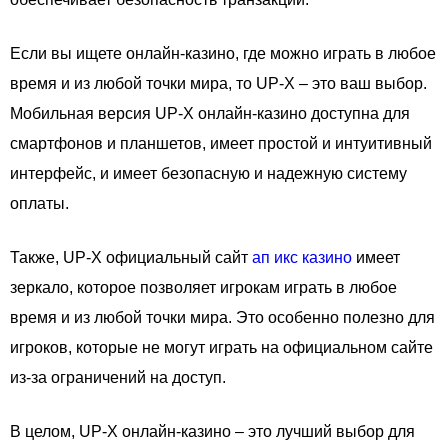
Если вы ищете онлайн-казино, где можно играть в любое
время и из любой точки мира, то UP-X – это ваш выбор.
Мобильная версия UP-X онлайн-казино доступна для
смартфонов и планшетов, имеет простой и интуитивный
интерфейс, и имеет безопасную и надежную систему
оплаты.
Также, UP-X официальный сайт
ап икс казино
имеет
зеркало, которое позволяет игрокам играть в любое
время и из любой точки мира. Это особенно полезно для
игроков, которые не могут играть на официальном сайте
из-за ограничений на доступ.
В целом, UP-X онлайн-казино – это лучший выбор для