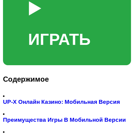
▶️
ИГРАТЬ
Содержимое
UP-X Онлайн Казино: Мобильная Версия
Преимущества Игры В Мобильной Версии