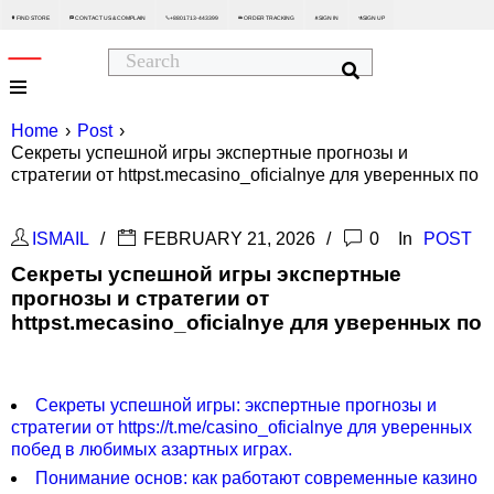
FIND STORE
CONTACT US & COMPLAIN
+8801713-443399
ORDER TRACKING
SIGN IN
SIGN UP






Home
›
Post
›
Секреты успешной игры экспертные прогнозы и
стратегии от httpst.mecasino_oficialnye для уверенных по
ISMAIL
FEBRUARY 21, 2026
0
In
POST
Секреты успешной игры экспертные
прогнозы и стратегии от
httpst.mecasino_oficialnye для уверенных по
Секреты успешной игры: экспертные прогнозы и
стратегии от https://t.me/casino_oficialnye для уверенных
побед в любимых азартных играх.
Понимание основ: как работают современные казино