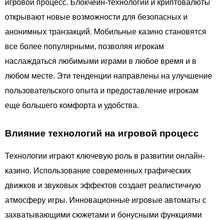
игровой процесс. Блокчейн-технологии и криптовалюты
открывают новые возможности для безопасных и
анонимных транзакций. Мобильные казино становятся
все более популярными, позволяя игрокам
наслаждаться любимыми играми в любое время и в
любом месте. Эти тенденции направлены на улучшение
пользовательского опыта и предоставление игрокам
еще большего комфорта и удобства.
Влияние технологий на игровой процесс
Технологии играют ключевую роль в развитии онлайн-
казино. Использование современных графических
движков и звуковых эффектов создает реалистичную
атмосферу игры. Инновационные игровые автоматы с
захватывающими сюжетами и бонусными функциями