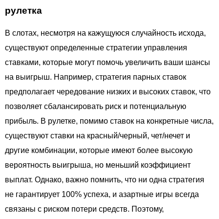
рулетка
В слотах, несмотря на кажущуюся случайность исхода,
существуют определенные стратегии управления
ставками, которые могут помочь увеличить ваши шансы
на выигрыш. Например, стратегия парных ставок
предполагает чередование низких и высоких ставок, что
позволяет сбалансировать риск и потенциальную
прибыль. В рулетке, помимо ставок на конкретные числа,
существуют ставки на красный/черный, чет/нечет и
другие комбинации, которые имеют более высокую
вероятность выигрыша, но меньший коэффициент
выплат. Однако, важно помнить, что ни одна стратегия
не гарантирует 100% успеха, и азартные игры всегда
связаны с риском потери средств. Поэтому,