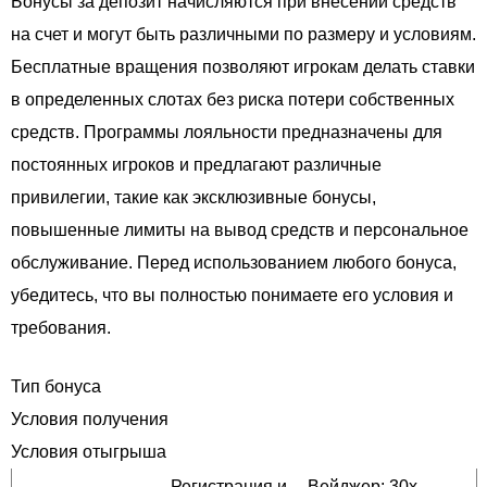
Бонусы за депозит начисляются при внесении средств
на счет и могут быть различными по размеру и условиям.
Бесплатные вращения позволяют игрокам делать ставки
в определенных слотах без риска потери собственных
средств. Программы лояльности предназначены для
постоянных игроков и предлагают различные
привилегии, такие как эксклюзивные бонусы,
повышенные лимиты на вывод средств и персональное
обслуживание. Перед использованием любого бонуса,
убедитесь, что вы полностью понимаете его условия и
требования.
Тип бонуса
Условия получения
Условия отыгрыша
Регистрация и
Вейджер: 30x