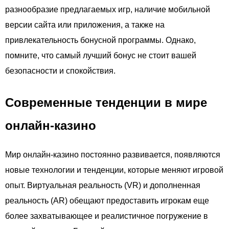
разнообразие предлагаемых игр, наличие мобильной
версии сайта или приложения, а также на
привлекательность бонусной программы. Однако,
помните, что самый лучший бонус не стоит вашей
безопасности и спокойствия.
Современные тенденции в мире
онлайн-казино
Мир онлайн-казино постоянно развивается, появляются
новые технологии и тенденции, которые меняют игровой
опыт. Виртуальная реальность (VR) и дополненная
реальность (AR) обещают предоставить игрокам еще
более захватывающее и реалистичное погружение в