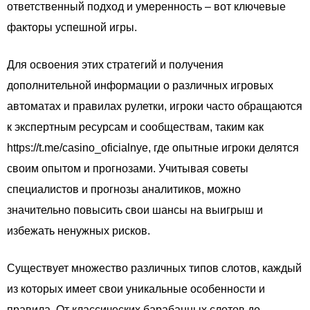
ответственный подход и умеренность – вот ключевые
факторы успешной игры.
Для освоения этих стратегий и получения
дополнительной информации о различных игровых
автоматах и правилах рулетки, игроки часто обращаются
к экспертным ресурсам и сообществам, таким как
https://t.me/casino_oficialnye, где опытные игроки делятся
своим опытом и прогнозами. Учитывая советы
специалистов и прогнозы аналитиков, можно
значительно повысить свои шансы на выигрыш и
избежать ненужных рисков.
Существует множество различных типов слотов, каждый
из которых имеет свои уникальные особенности и
правила. От классических барабанных слотов до