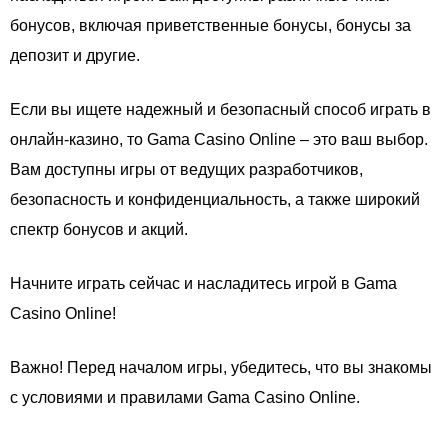
бонусов, включая приветственные бонусы, бонусы за
депозит и другие.
Если вы ищете надежный и безопасный способ играть в
онлайн-казино, то Gama Casino Online – это ваш выбор.
Вам доступны игры от ведущих разработчиков,
безопасность и конфиденциальность, а также широкий
спектр бонусов и акций.
Начните играть сейчас и насладитесь игрой в Gama
Casino Online!
Важно! Перед началом игры, убедитесь, что вы знакомы
с условиями и правилами Gama Casino Online.