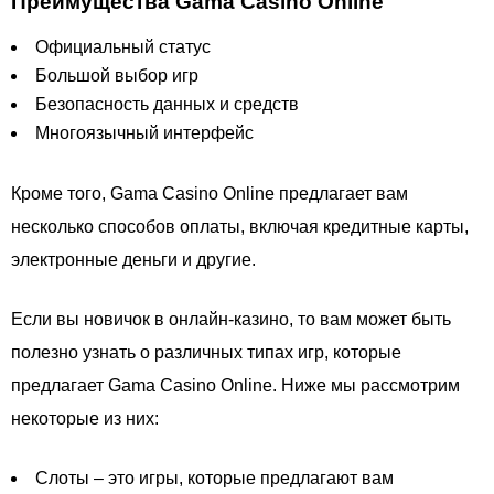
Преимущества Gama Casino Online
Официальный статус
Большой выбор игр
Безопасность данных и средств
Многоязычный интерфейс
Кроме того, Gama Casino Online предлагает вам
несколько способов оплаты, включая кредитные карты,
электронные деньги и другие.
Если вы новичок в онлайн-казино, то вам может быть
полезно узнать о различных типах игр, которые
предлагает Gama Casino Online. Ниже мы рассмотрим
некоторые из них:
Слоты – это игры, которые предлагают вам