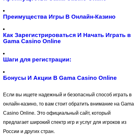
Преимущества Игры В Онлайн-Казино
Как Зарегистрироваться И Начать Играть в
Gama Casino Online
Шаги для регистрации:
Бонусы И Акции В Gama Casino Online
Если вы ищете надежный и безопасный способ играть в
онлайн-казино, то вам стоит обратить внимание на Gama
Casino Online. Это официальный сайт, который
предлагает широкий спектр игр и услуг для игроков из
России и других стран.