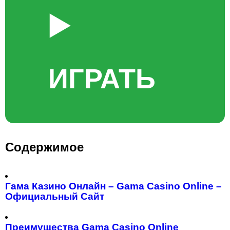
▶️
ИГРАТЬ
Содержимое
Гама Казино Онлайн – Gama Casino Online –
Официальный Сайт
Преимущества Gama Casino Online