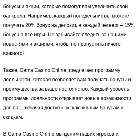
бонусы и акции, которые помогут вам увеличить свой
банкролл. Например, каждый понедельник вы можете
получать 20% бонус на депозит, а каждый четверг – 15%
бонус на все игры. Не забывайте следить за нашими
новостями и акциями, чтобы не пропустить ничего
важного!
Также, Gama Casino Online предлагает программу
лояльности, которая позволяет вам получать бонусы и
преимущества за ваше постоянство. Каждый уровень
программы лояльности открывает новые возможности
для вас, включая доступ к эксклюзивным бонусам и
скидкам.
В Gama Casino Online мы ценим наших игроков и