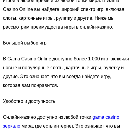
игрой в любое время и из любой точки мира. В Gama
Casino Online вы найдете широкий спектр игр, включая
слоты, карточные игры, рулетку и другие. Ниже мы
рассмотрим преимущества игры в онлайн-казино.
Большой выбор игр
В Gama Casino Online доступно более 1 000 игр, включая
новые и популярные слоты, карточные игры, рулетку и
другие. Это означает, что вы всегда найдете игру,
которая вам понравится.
Удобство и доступность
Онлайн-казино доступно из любой точки
gama casino
зеркало
мира, где есть интернет. Это означает, что вы