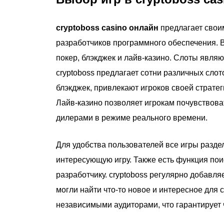
cryptoboss casino онлайн
предлагает свои
разработчиков программного обеспечения. В
покер, блэкджек и лайв-казино. Слоты явля
cryptoboss предлагает сотни различных слото
блэкджек, привлекают игроков своей страте
Лайв-казино позволяет игрокам почувствова
дилерами в режиме реального времени.
Для удобства пользователей все игры раздел
интересующую игру. Также есть функция пои
разработчику. cryptoboss регулярно добавля
могли найти что-то новое и интересное для 
независимыми аудиторами, что гарантирует 