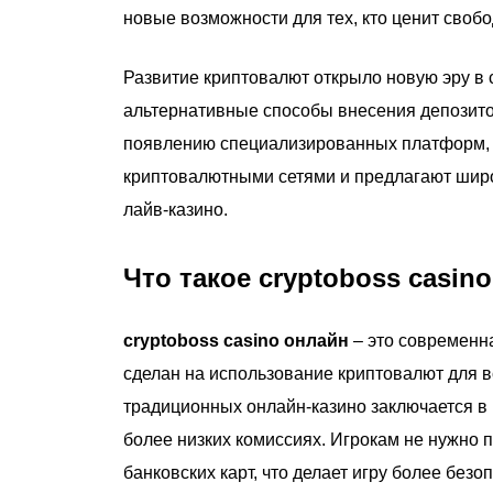
новые возможности для тех, кто ценит своб
Развитие криптовалют открыло новую эру в 
альтернативные способы внесения депозитов
появлению специализированных платформ, та
криптовалютными сетями и предлагают широк
лайв-казино.
Что такое cryptoboss casin
cryptoboss casino онлайн
– это современна
сделан на использование криптовалют для 
традиционных онлайн-казино заключается в 
более низких комиссиях. Игрокам не нужно
банковских карт, что делает игру более без