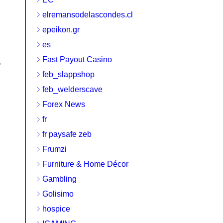
elremansodelascondes.cl
epeikon.gr
es
Fast Payout Casino
ь
feb_slappshop
feb_welderscave
Forex News
fr
fr paysafe zeb
Frumzi
Furniture & Home Décor
Gambling
Golisimo
hospice