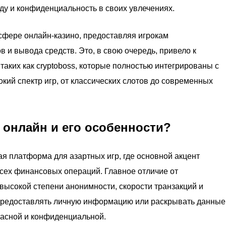
оду и конфиденциальность в своих увлечениях.
сфере онлайн-казино, предоставляя игрокам
 и вывода средств. Это, в свою очередь, привело к
ких как cryptoboss, которые полностью интегрированы с
ий спектр игр, от классических слотов до современных
o онлайн и его особенности?
я платформа для азартных игр, где основной акцент
всех финансовых операций. Главное отличие от
высокой степени анонимности, скорости транзакций и
 предоставлять личную информацию или раскрывать данные
опасной и конфиденциальной.