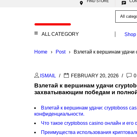
FIND STORE


ALL CATEGORY
Shop
Home
›
Post
›
Взлетай к вершинам удачи 
ISMAIL
FEBRUARY 20, 2026
0
Взлетай к вершинам удачи cryptob
захватывающим победам и полно
Взлетай к вершинам удачи: cryptoboss ca
конфиденциальности.
Что такое cryptoboss casino онлайн и его
Преимущества использования криптовалю