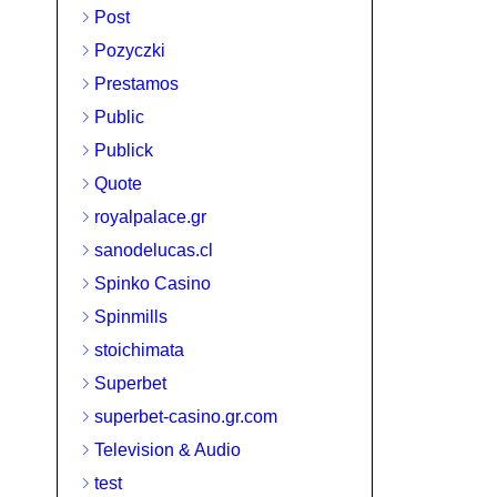
Post
Pozyczki
Prestamos
Public
Publick
Quote
royalpalace.gr
sanodelucas.cl
Spinko Casino
Spinmills
stoichimata
Superbet
superbet-casino.gr.com
Television & Audio
test