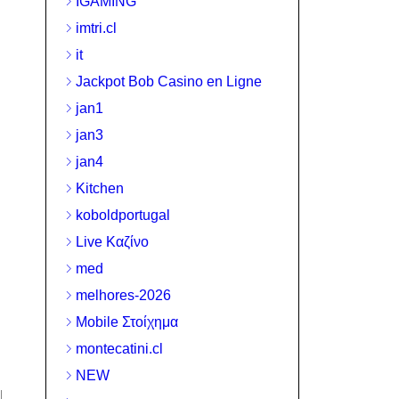
IGAMING
imtri.cl
it
Jackpot Bob Casino en Ligne
jan1
jan3
jan4
Kitchen
koboldportugal
Live Καζίνο
med
melhores-2026
Mobile Στοίχημα
montecatini.cl
NEW