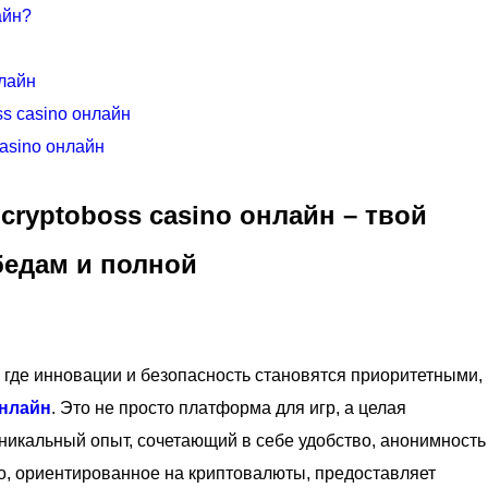
айн?
нлайн
s casino онлайн
casino онлайн
cryptoboss casino онлайн – твой
едам и полной
 где инновации и безопасность становятся приоритетными,
онлайн
. Это не просто платформа для игр, а целая
никальный опыт, сочетающий в себе удобство, анонимность
, ориентированное на криптовалюты, предоставляет