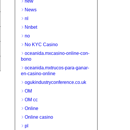
new
News
nl
Nnbet
no
No KYC Casino
oceanida.mxcasino-online-con-
bono
oceanida.mxtrucos-para-ganar-
en-casino-online
ogukindustryconference.co.uk
OM
OM cc
Online
Online casino
pl