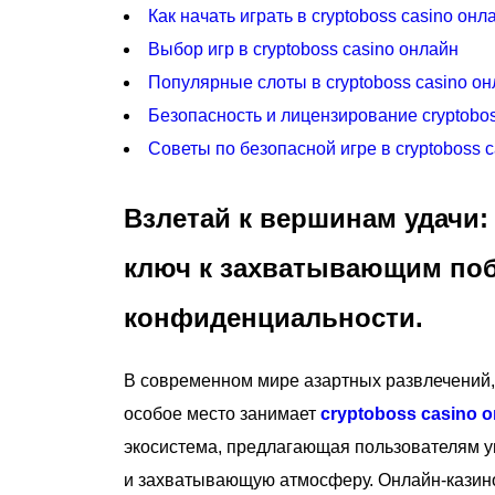
Как начать играть в cryptoboss casino онл
Выбор игр в cryptoboss casino онлайн
Популярные слоты в cryptoboss casino о
Безопасность и лицензирование cryptobos
Советы по безопасной игре в cryptoboss 
Взлетай к вершинам удачи: 
ключ к захватывающим поб
конфиденциальности.
В современном мире азартных развлечений,
особое место занимает
cryptoboss casino 
экосистема, предлагающая пользователям у
и захватывающую атмосферу. Онлайн-казино