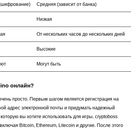
(шифрование)
Средняя (зависит от банка)
Низкая
ая
От нескольких часов до нескольких дней
Высокие
уют
Могут быть
sino онлайн?
чень просто. Первым шагом является регистрация на
вой адрес электронной почты и придумать надежный
которую вы хотите использовать для игры. cryptoboss
лючая Bitcoin, Ethereum, Litecoin и другие. После этого