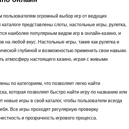
м пользователям огромный выбор игр от ведущих
 каталоге представлены слоты, настольные игры, рулетка,
ются наиболее популярным видом игр в онлайн-казино, и
в на любой вкус. Настольные игры, такие как рулетка и
гической глубиной и возможностью применить свои навыки.
ть атмосферу настоящего казино, играя с живыми
ены по категориям, что позволяет легко найти
ска, которая позволяет быстро найти игру по названию или
ет новые игры в свой каталог, чтобы пользователи всегда
себя. Все игры проходят регулярную проверку
честность и прозрачность игрового процесса.