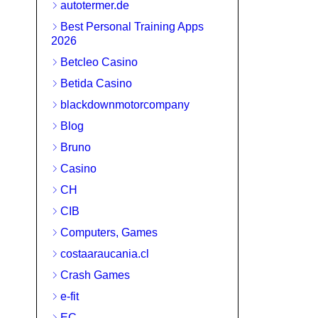
autotermer.de
Best Personal Training Apps
2026
Betcleo Casino
Betida Casino
blackdownmotorcompany
Blog
Bruno
Casino
CH
CIB
Computers, Games
costaaraucania.cl
Crash Games
e-fit
EC