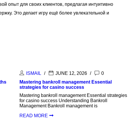
вой опыт для своих клиентов, предлагая интуитивно
ржку. Это делает игру ещё более увлекательной и
0
ISMAIL
JUNE 12, 2026
t Essential
Debunking common casino myths Sep
from fiction
ssential strategies
Debunking common casino myths Separ
g Bankroll
from fiction Understanding Casino Odds
nt is
READ MORE