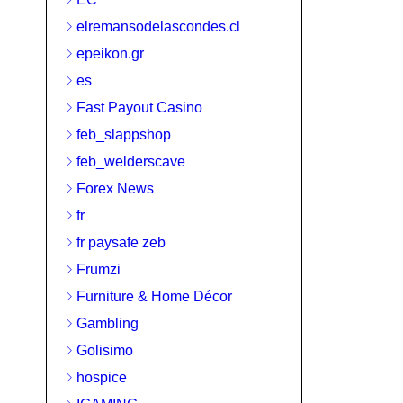
elremansodelascondes.cl
epeikon.gr
es
Fast Payout Casino
feb_slappshop
feb_welderscave
Forex News
fr
fr paysafe zeb
Frumzi
Furniture & Home Décor
Gambling
Golisimo
hospice