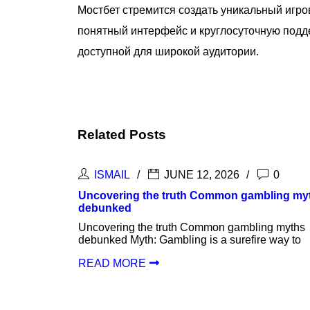
Мостбет стремится создать уникальный игро
понятный интерфейс и круглосуточную подде
доступной для широкой аудитории.
Related Posts
, 2026
0
ISMAIL
JUNE 12, 2026
ommon gambling myths
Mastering bankroll managemen
strategies for casino success
mmon gambling myths
Mastering bankroll management E
s a surefire way to
for casino success Understandin
Management Bankroll manageme
READ MORE