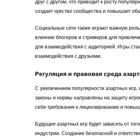
друг с другом, что приводит к росту популяр
создает чувство сообщества и повышает общ
Социальные сети также играют важную роль
влияние блогеров и стримеров для привлеч
для взаимодействия с аудиторией. Игры ста
взаимодействия с друзьями.
Регуляция и правовая среда азарт
С увеличением популярности азартных игр, 
законы и нормы направлены на защиту игро
себя требования к лицензированию и повы
Будущее азартных игр будет зависеть от тог
индустрии. Создание безопасной и ответств