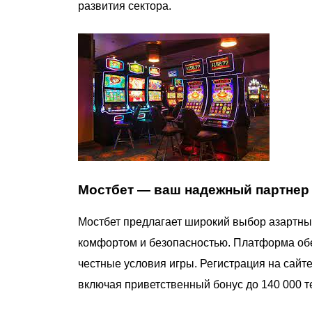
развития сектора.
Мостбет — ваш надежный партнер 
Мостбет предлагает широкий выбор азартных
комфортом и безопасностью. Платформа обе
честные условия игры. Регистрация на сайт
включая приветственный бонус до 140 000 т