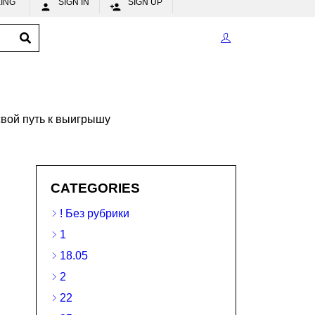
CKING
SIGN IN
SIGN UP


свой путь к выигрышу
CATEGORIES
! Без рубрики
1
18.05
2
22