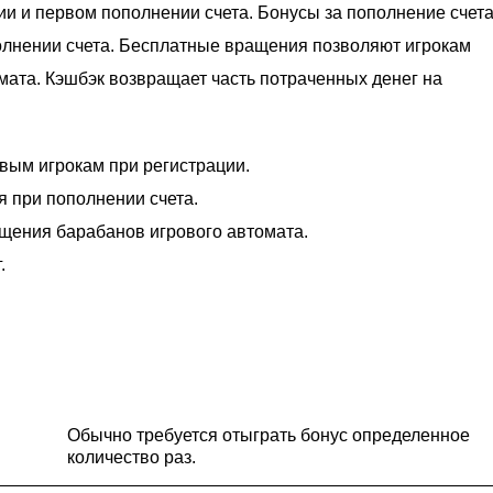
и и первом пополнении счета. Бонусы за пополнение счет
лнении счета. Бесплатные вращения позволяют игрокам
мата. Кэшбэк возвращает часть потраченных денег на
вым игрокам при регистрации.
 при пополнении счета.
ения барабанов игрового автомата.
.
Обычно требуется отыграть бонус определенное
количество раз.