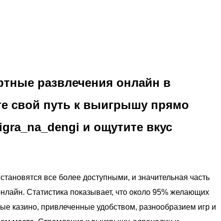
ртные развлечения онлайн в
те свой путь к выигрышу прямо
o_igra_na_dengi и ощутите вкус
тановятся все более доступными, и значительная часть
онлайн. Статистика показывает, что около 95% желающих
ые казино, привлеченные удобством, разнообразием игр и