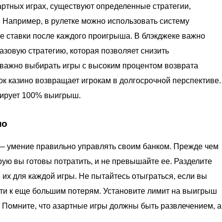
ртных играх, существуют определенные стратегии,
 Например, в рулетке можно использовать систему
е ставки после каждого проигрыша. В блэкджеке важно
азовую стратегию, которая позволяет снизить
 важно выбирать игры с высоким процентом возврата
вок казино возвращает игрокам в долгосрочной перспективе.
нтирует 100% выигрыш.
но
— умение правильно управлять своим банком. Прежде чем
орую вы готовы потратить, и не превышайте ее. Разделите
 их для каждой игры. Не пытайтесь отыграться, если вы
сти к еще большим потерям. Установите лимит на выигрыш
ру. Помните, что азартные игры должны быть развлечением, а