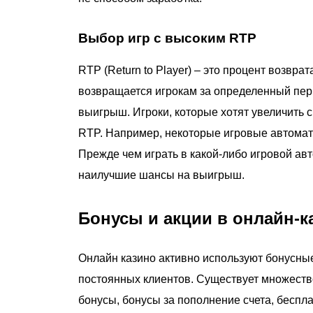
Выбор игр с высоким RTP
RTP (Return to Player) – это процент возврат
возвращается игрокам за определенный пе
выигрыш. Игроки, которые хотят увеличить
RTP. Например, некоторые игровые автоматы
Прежде чем играть в какой-либо игровой авт
наилучшие шансы на выигрыш.
Бонусы и акции в онлайн-к
Онлайн казино активно используют бонусны
постоянных клиентов. Существует множеств
бонусы, бонусы за пополнение счета, бесп