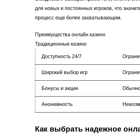
для новых и постоянных игроков, что значи
процесс еще более захватывающим.
Преимущества онлайн казино
Традиционные казино
Доступность 24/7
Ограни
Широкий выбор игр
Ограни
Бонусы и акции
Обычно
Анонимность
Невозм
Как выбрать надежное онл