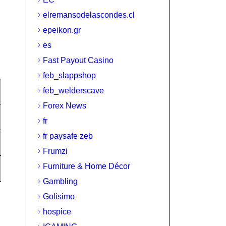
elremansodelascondes.cl
epeikon.gr
es
Fast Payout Casino
feb_slappshop
feb_welderscave
Forex News
fr
fr paysafe zeb
Frumzi
Furniture & Home Décor
Gambling
Golisimo
hospice