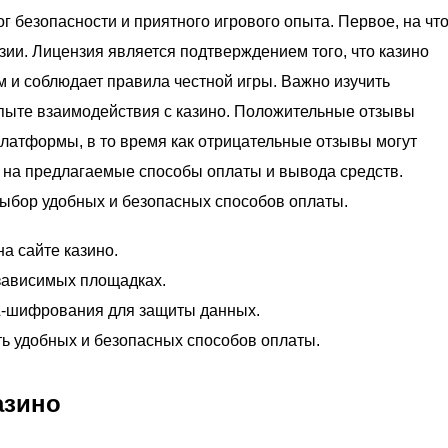
г безопасности и приятного игрового опыта. Первое, на чт
зии. Лицензия является подтверждением того, что казино
м и соблюдает правила честной игры. Важно изучить
 опыте взаимодействия с казино. Положительные отзывы
платформы, в то время как отрицательные отзывы могут
на предлагаемые способы оплаты и вывода средств.
ыбор удобных и безопасных способов оплаты.
а сайте казино.
зависимых площадках.
L-шифрования для защиты данных.
ь удобных и безопасных способов оплаты.
азино