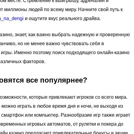
бом месте. Стремление к выигрышу, адреналин и
т миллионы людей по всему миру. Начните свой путь к
ra_na_dengi
и ощутите вкус реального драйва.
казино, знает, как важно выбрать надежную и проверенную
анчиво, но не менее важно чувствовать себя в
 игры. Именно поэтому поиск подходящего онлайн-казино
различных факторов.
овятся все популярнее?
зможности, которые привлекают игроков со всего мира.
можно играть в любое время дня и ночи, не выходя из
я смартфон или компьютер. Разнообразие игр также играет
овременных игровых автоматов, от рулетки и покера до
нлайн казино предлагают привлекательные бонусы и акции