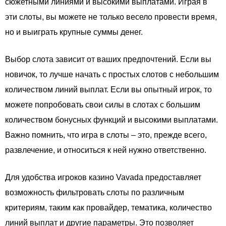
сюжетными линиями и высокими выплатами. Играя в
эти слоты, вы можете не только весело провести время,
но и выиграть крупные суммы денег.
Выбор слота зависит от ваших предпочтений. Если вы
новичок, то лучше начать с простых слотов с небольшим
количеством линий выплат. Если вы опытный игрок, то
можете попробовать свои силы в слотах с большим
количеством бонусных функций и высокими выплатами.
Важно помнить, что игра в слоты – это, прежде всего,
развлечение, и относиться к ней нужно ответственно.
Для удобства игроков казино Vavada предоставляет
возможность фильтровать слоты по различным
критериям, таким как провайдер, тематика, количество
линий выплат и другие параметры. Это позволяет