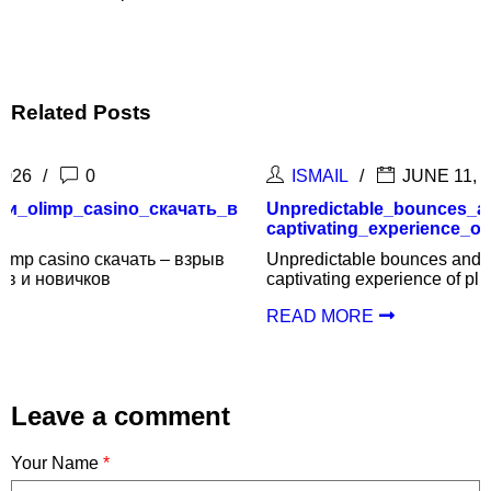
Related Posts
ISMAIL
JUNE 11, 2026
0
_в
Unpredictable_bounces_and_lucky_drops_define_th
captivating_experience_of_plink
Unpredictable bounces and lucky drops define the
captivating experience of plinko, promising exciting wins
READ MORE
Leave a comment
Your Name
*