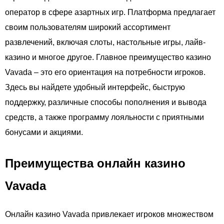
оператор в сфере азартных игр. Платформа предлагает
своим пользователям широкий ассортимент
развлечений, включая слоты, настольные игры, лайв-
казино и многое другое. Главное преимущество казино
Vavada – это его ориентация на потребности игроков.
Здесь вы найдете удобный интерфейс, быструю
поддержку, различные способы пополнения и вывода
средств, а также программу лояльности с приятными
бонусами и акциями.
Преимущества онлайн казино
Vavada
Онлайн казино Vavada привлекает игроков множеством