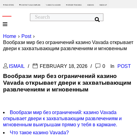
FIND STORE
CONTACT US & COMPLAIN
+8801713-443399
ORDER TRACKING
SIGN IN
SIGN UP






Home
›
Post
›
Вообрази мир без ограничений казино Vavada открывает
двери к захватывающим развлечениям и мгновенным
ISMAIL
FEBRUARY 18, 2026
0
In
POST
Вообрази мир без ограничений казино
Vavada открывает двери к захватывающим
развлечениям и мгновенным
Вообрази мир без ограничений: казино Vavada
открывает двери к захватывающим развлечениям и
мгновенным выигрышам прямо у тебя в кармане.
Что такое казино Vavada?