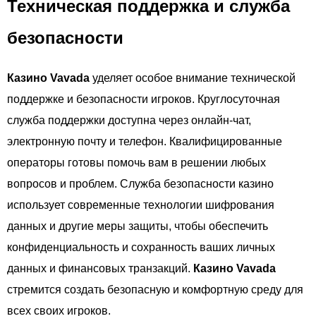
Техническая поддержка и служба
безопасности
Казино Vavada
уделяет особое внимание технической
поддержке и безопасности игроков. Круглосуточная
служба поддержки доступна через онлайн-чат,
электронную почту и телефон. Квалифицированные
операторы готовы помочь вам в решении любых
вопросов и проблем. Служба безопасности казино
использует современные технологии шифрования
данных и другие меры защиты, чтобы обеспечить
конфиденциальность и сохранность ваших личных
данных и финансовых транзакций.
Казино Vavada
стремится создать безопасную и комфортную среду для
всех своих игроков.