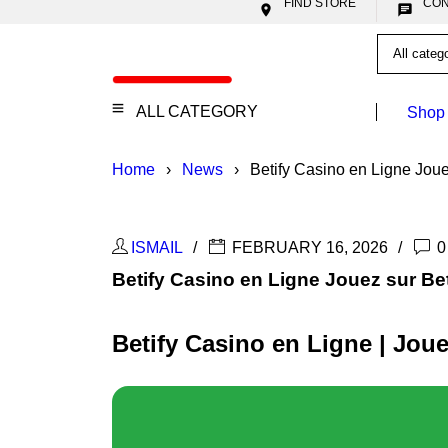
FIND STORE


ALL CATEGORY
Shop
Home
›
News
›
Betify Casino en Ligne Joue
ISMAIL
FEBRUARY 16, 2026
0
Betify Casino en Ligne Jouez sur Bet
Betify Casino en Ligne | Joue