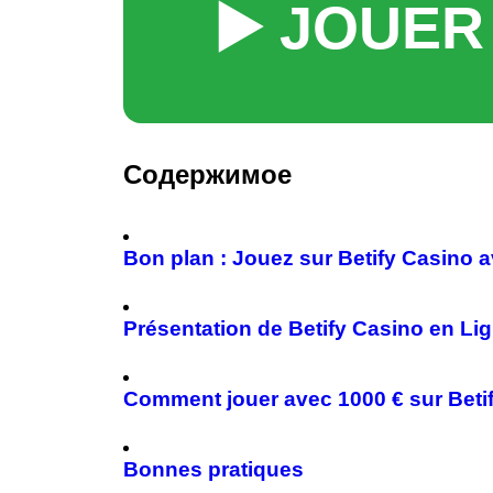
▶️ JOUER
Содержимое
Bon plan : Jouez sur Betify Casino 
Présentation de Betify Casino en Li
Comment jouer avec 1000 € sur Beti
Bonnes pratiques