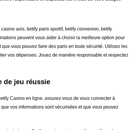
asino avis, betify paris sportif, betify connexion, betify
formations peuvent vous aider à choisir la meilleure option pour
 que vous pouvez faire des paris en toute sécurité. Utilisez les
rôler vos dépenses. Jouez de manière responsable et respectez
 de jeu réussie
tify Casino en ligne, assurez-vous de vous connecter à
it que vos informations sont sécurisées et que vous pouvez