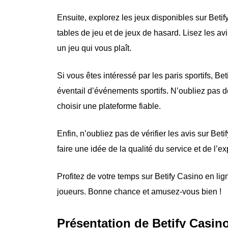
Ensuite, explorez les jeux disponibles sur Beti
tables de jeu et de jeux de hasard. Lisez les a
un jeu qui vous plaît.
Si vous êtes intéressé par les paris sportifs, Be
éventail d’événements sportifs. N’oubliez pas de 
choisir une plateforme fiable.
Enfin, n’oubliez pas de vérifier les avis sur Bet
faire une idée de la qualité du service et de l’e
Profitez de votre temps sur Betify Casino en li
joueurs. Bonne chance et amusez-vous bien !
Présentation de Betify Casin