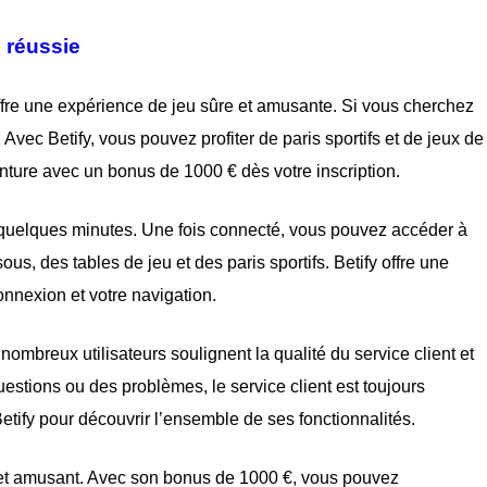
 réussie
ffre une expérience de jeu sûre et amusante. Si vous cherchez
n. Avec Betify, vous pouvez profiter de paris sportifs et de jeux de
ture avec un bonus de 1000 € dès votre inscription.
quelques minutes. Une fois connecté, vous pouvez accéder à
us, des tables de jeu et des paris sportifs. Betify offre une
 connexion et votre navigation.
 nombreux utilisateurs soulignent la qualité du service client et
uestions ou des problèmes, le service client est toujours
tify pour découvrir l’ensemble de ses fonctionnalités.
e et amusant. Avec son bonus de 1000 €, vous pouvez