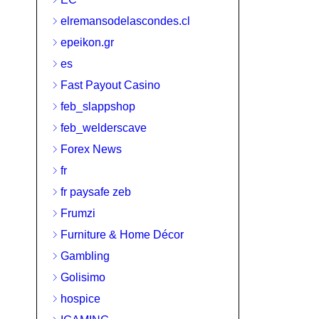
elremansodelascondes.cl
epeikon.gr
es
Fast Payout Casino
feb_slappshop
feb_welderscave
Forex News
fr
fr paysafe zeb
Frumzi
Furniture & Home Décor
Gambling
Golisimo
hospice