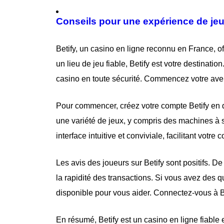
Conseils pour une expérience de jeu
Betify, un casino en ligne reconnu en France, o
un lieu de jeu fiable, Betify est votre destinatio
casino en toute sécurité. Commencez votre aven
Pour commencer, créez votre compte Betify en 
une variété de jeux, y compris des machines à so
interface intuitive et conviviale, facilitant votre
Les avis des joueurs sur Betify sont positifs. De
la rapidité des transactions. Si vous avez des q
disponible pour vous aider. Connectez-vous à Be
En résumé, Betify est un casino en ligne fiabl