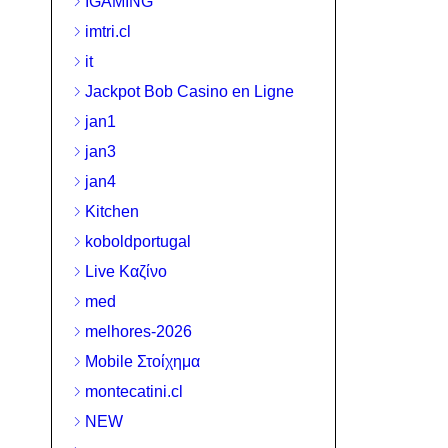
IGAMING
imtri.cl
it
Jackpot Bob Casino en Ligne
jan1
jan3
jan4
Kitchen
koboldportugal
Live Καζίνο
med
melhores-2026
Mobile Στοίχημα
montecatini.cl
NEW