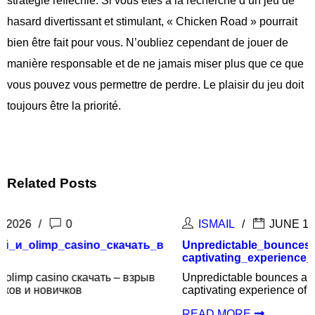
stratégie réfléchie. Si vous êtes à la recherche d’un jeu de
hasard divertissant et stimulant, « Chicken Road » pourrait
bien être fait pour vous. N’oubliez cependant de jouer de
manière responsable et de ne jamais miser plus que ce que
vous pouvez vous permettre de perdre. Le plaisir du jeu doit
toujours être la priorité.
Related Posts
ISMAIL
JUNE 11, 2026
0
в
Unpredictable_bounces_and_lucky_drops_define_the
captivating_experience_of_plink
Unpredictable bounces and lucky drops define the
captivating experience of plinko, promising exciting wins
READ MORE