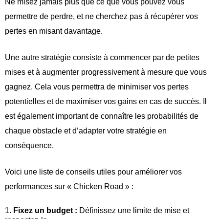
Ne misez jamais plus que ce que vous pouvez vous
permettre de perdre, et ne cherchez pas à récupérer vos
pertes en misant davantage.
Une autre stratégie consiste à commencer par de petites
mises et à augmenter progressivement à mesure que vous
gagnez. Cela vous permettra de minimiser vos pertes
potentielles et de maximiser vos gains en cas de succès. Il
est également important de connaître les probabilités de
chaque obstacle et d’adapter votre stratégie en
conséquence.
Voici une liste de conseils utiles pour améliorer vos
performances sur « Chicken Road » :
Fixez un budget :
Définissez une limite de mise et