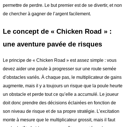
permettre de perdre. Le but premier est de se divertir, et non
de chercher à gagner de l’argent facilement.
Le concept de « Chicken Road » :
une aventure pavée de risques
Le principe de « Chicken Road » est assez simple : vous
devez aider une poule à progresser sur une route semée
d’obstacles variés. À chaque pas, le multiplicateur de gains
augmente, mais il y a toujours un risque que la poule heurte
un obstacle et perde tout ce qu’elle a accumulé. Le joueur
doit donc prendre des décisions éclairées en fonction de
son niveau de risque et de sa propre stratégie. L’excitation
monte à mesure que le multiplicateur grossit, mais il faut