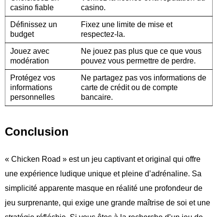
casino fiable
casino.
Définissez un
Fixez une limite de mise et
budget
respectez-la.
Jouez avec
Ne jouez pas plus que ce que vous
modération
pouvez vous permettre de perdre.
Protégez vos
Ne partagez pas vos informations de
informations
carte de crédit ou de compte
personnelles
bancaire.
Conclusion
« Chicken Road » est un jeu captivant et original qui offre
une expérience ludique unique et pleine d’adrénaline. Sa
simplicité apparente masque en réalité une profondeur de
jeu surprenante, qui exige une grande maîtrise de soi et une