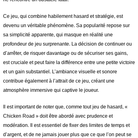
Ce jeu, qui combine habilement hasard et stratégie, est
devenu un véritable phénomène. Sa popularité repose sur
sa simplicité apparente, qui masque en réalité une
profondeur de jeu surprenante. La décision de continuer ou
d’arrêter, de risquer davantage ou de sécuriser ses gains,
est cruciale et peut faire la différence entre une petite victoire
et un gain substantiel. L’ambiance visuelle et sonore
contribue également à l’attrait de ce jeu, créant une
atmosphère immersive qui captive le joueur.
Il est important de noter que, comme tout jeu de hasard, «
Chicken Road » doit être abordé avec prudence et
modération. Il est essentiel de fixer des limites de temps et
d’argent, et de ne jamais jouer plus que ce que l’on peut se