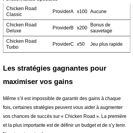
Chicken Road
ProviderA
x100
Aucune
Classic
Chicken Road
Bonus de
ProviderB
x200
Deluxe
sauvetage
Chicken Road
ProviderC
x50
Jeu plus rapide
Turbo
Les stratégies gagnantes pour
maximiser vos gains
Même s’il est impossible de garantir des gains à chaque
fois, certaines stratégies peuvent vous aider à augmenter
vos chances de succès sur « Chicken Road ». La première
et la plus importante est de définir un budget et de s’y tenir.