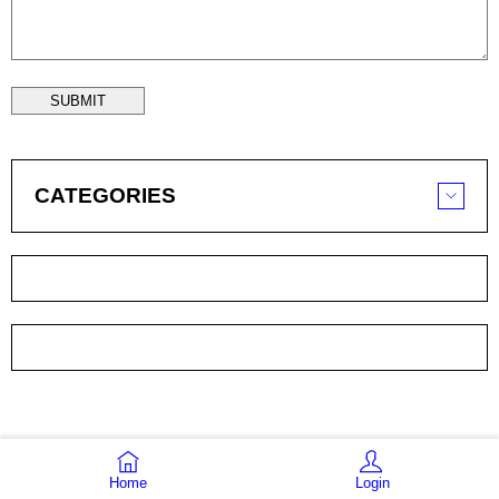
SUBMIT
CATEGORIES
Home
Login