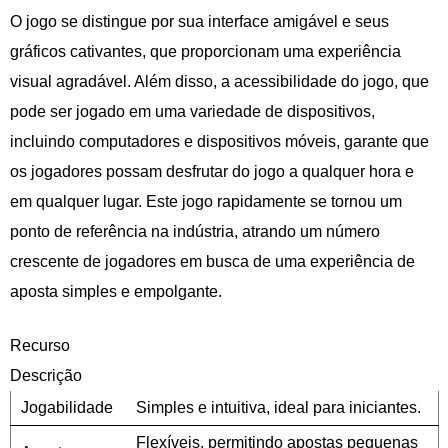
O jogo se distingue por sua interface amigável e seus
gráficos cativantes, que proporcionam uma experiência
visual agradável. Além disso, a acessibilidade do jogo, que
pode ser jogado em uma variedade de dispositivos,
incluindo computadores e dispositivos móveis, garante que
os jogadores possam desfrutar do jogo a qualquer hora e
em qualquer lugar. Este jogo rapidamente se tornou um
ponto de referência na indústria, atrando um número
crescente de jogadores em busca de uma experiência de
aposta simples e empolgante.
Recurso
Descrição
Jogabilidade
Simples e intuitiva, ideal para iniciantes.
Flexíveis, permitindo apostas pequenas