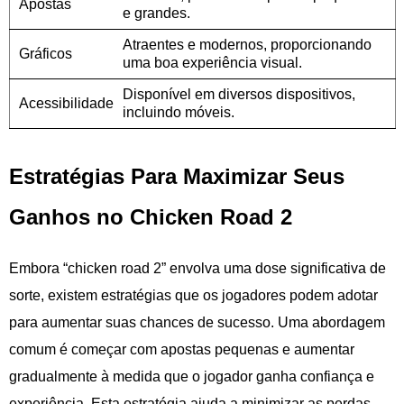
Apostas
e grandes.
Atraentes e modernos, proporcionando
Gráficos
uma boa experiência visual.
Disponível em diversos dispositivos,
Acessibilidade
incluindo móveis.
Estratégias Para Maximizar Seus
Ganhos no Chicken Road 2
Embora “chicken road 2” envolva uma dose significativa de
sorte, existem estratégias que os jogadores podem adotar
para aumentar suas chances de sucesso. Uma abordagem
comum é começar com apostas pequenas e aumentar
gradualmente à medida que o jogador ganha confiança e
experiência. Esta estratégia ajuda a minimizar as perdas