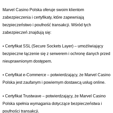
Marvel Casino Polska oferuje swoim klientom
zabezpieczenia i certyfikaty, które zapewniają
bezpieczeństwo i poufność transakcji. Wśród tych
zabezpieczeń znajdują się:
• Certyfikat SSL (Secure Sockets Layer) – umożliwiający
bezpieczne łączenie się z serwerem i ochronę danych przed
nieuprawnionym dostępem.
• Certyfikat e-Commerce – potwierdzający, że Marvel Casino
Polska jest zaufanym i powiernym dostawcą usług online.
• Certyfikat Trustwave – potwierdzający, że Marvel Casino
Polska spełnia wymagania dotyczące bezpieczeństwa i
poufności transakcji.