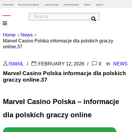
FIND STORE
CONTACT US & COMPLAIN
+8801713-443399
ORDER TRACKING
SIGN IN
SIGN UP






Home
›
News
›
Marvel Casino Polska informacje dla polskich graczy
online.37
ISMAIL
FEBRUARY 12, 2026
0
In
NEWS
Marvel Casino Polska informacje dla polskich
graczy online.37
Marvel Casino Polska – informacje
dla polskich graczy online