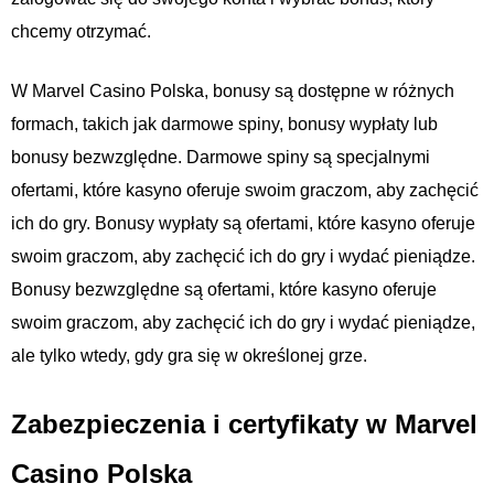
chcemy otrzymać.
W Marvel Casino Polska, bonusy są dostępne w różnych
formach, takich jak darmowe spiny, bonusy wypłaty lub
bonusy bezwzględne. Darmowe spiny są specjalnymi
ofertami, które kasyno oferuje swoim graczom, aby zachęcić
ich do gry. Bonusy wypłaty są ofertami, które kasyno oferuje
swoim graczom, aby zachęcić ich do gry i wydać pieniądze.
Bonusy bezwzględne są ofertami, które kasyno oferuje
swoim graczom, aby zachęcić ich do gry i wydać pieniądze,
ale tylko wtedy, gdy gra się w określonej grze.
Zabezpieczenia i certyfikaty w Marvel
Casino Polska