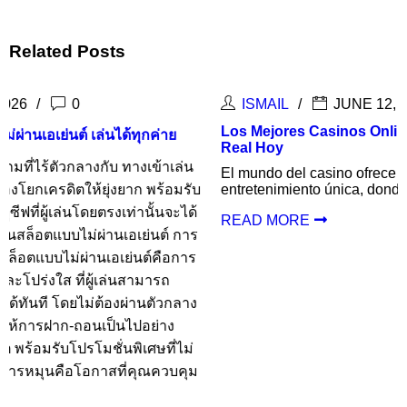
Related Posts
ISMAIL
JUNE 12, 2026
0
Los Mejores Casinos Online para Jugar y Ganar Dinero
Real Hoy
El mundo del casino ofrece una experiencia de
บ
entretenimiento única, donde la estrategia y
READ MORE