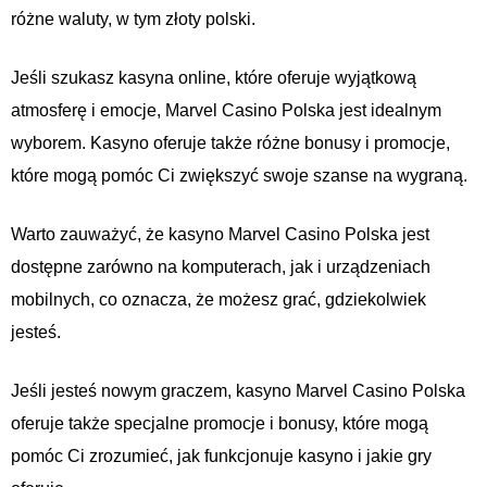
różne waluty, w tym złoty polski.
Jeśli szukasz kasyna online, które oferuje wyjątkową
atmosferę i emocje, Marvel Casino Polska jest idealnym
wyborem. Kasyno oferuje także różne bonusy i promocje,
które mogą pomóc Ci zwiększyć swoje szanse na wygraną.
Warto zauważyć, że kasyno Marvel Casino Polska jest
dostępne zarówno na komputerach, jak i urządzeniach
mobilnych, co oznacza, że możesz grać, gdziekolwiek
jesteś.
Jeśli jesteś nowym graczem, kasyno Marvel Casino Polska
oferuje także specjalne promocje i bonusy, które mogą
pomóc Ci zrozumieć, jak funkcjonuje kasyno i jakie gry