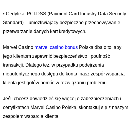
• Certyfikat PCI-DSS (Payment Card Industry Data Security
Standard) – umożliwiający bezpieczne przechowywanie i
przetwarzanie danych kart kredytowych.
Marvel Casino
marvel casino bonus
Polska dba o to, aby
jego klientom zapewnić bezpieczeństwo i poufność
transakcji. Dlatego też, w przypadku podejrzenia
nieautentycznego dostępu do konta, nasz zespół wsparcia
klienta jest gotów pomóc w rozwiązaniu problemu.
Jeśli chcesz dowiedzieć się więcej o zabezpieczeniach i
certyfikatach Marvel Casino Polska, skontaktuj się z naszym
zespołem wsparcia klienta.