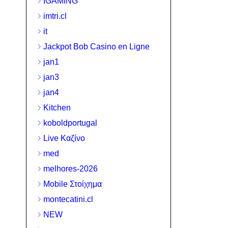
IGAMING
imtri.cl
it
Jackpot Bob Casino en Ligne
jan1
jan3
jan4
Kitchen
koboldportugal
Live Καζίνο
med
melhores-2026
Mobile Στοίχημα
montecatini.cl
NEW