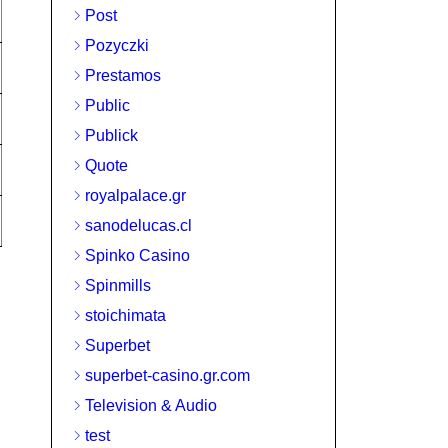
Post
Pozyczki
Prestamos
Public
Publick
Quote
royalpalace.gr
sanodelucas.cl
Spinko Casino
Spinmills
stoichimata
Superbet
superbet-casino.gr.com
Television & Audio
test