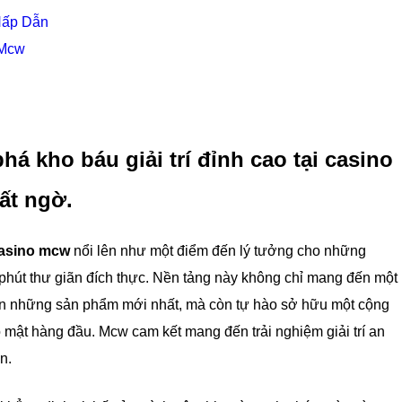
Hấp Dẫn
 Mcw
á kho báu giải trí đỉnh cao tại casino
ất ngờ.
asino mcw
nổi lên như một điểm đến lý tưởng cho những
phút thư giãn đích thực. Nền tảng này không chỉ mang đến một
 đến những sản phẩm mới nhất, mà còn tự hào sở hữu một cộng
 mật hàng đầu. Mcw cam kết mang đến trải nghiệm giải trí an
n.