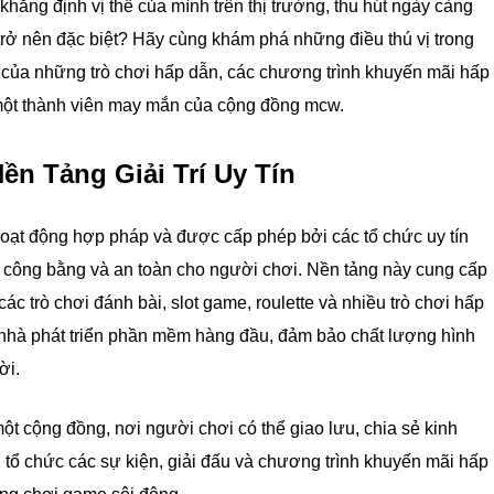
khẳng định vị thế của mình trên thị trường, thu hút ngày càng
trở nên đặc biệt? Hãy cùng khám phá những điều thú vị trong
iới của những trò chơi hấp dẫn, các chương trình khuyến mãi hấp
 một thành viên may mắn của cộng đồng mcw.
n Tảng Giải Trí Uy Tín
 hoạt động hợp pháp và được cấp phép bởi các tổ chức uy tín
, công bằng và an toàn cho người chơi. Nền tảng này cung cấp
ác trò chơi đánh bài, slot game, roulette và nhiều trò chơi hấp
 nhà phát triển phần mềm hàng đầu, đảm bảo chất lượng hình
ời.
một cộng đồng, nơi người chơi có thể giao lưu, chia sẻ kinh
tổ chức các sự kiện, giải đấu và chương trình khuyến mãi hấp