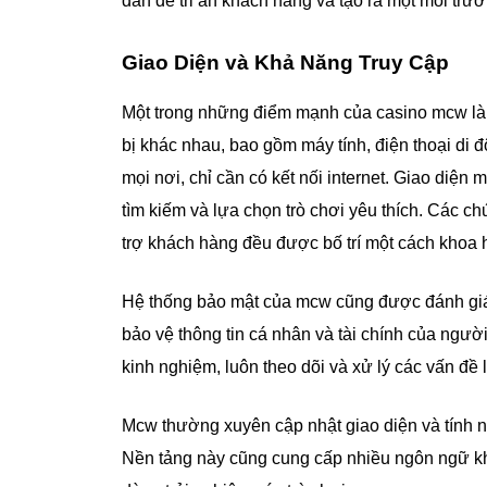
dẫn để tri ân khách hàng và tạo ra một môi trư
Giao Diện và Khả Năng Truy Cập
Một trong những điểm mạnh của casino mcw là gi
bị khác nhau, bao gồm máy tính, điện thoại di 
mọi nơi, chỉ cần có kết nối internet. Giao diện
tìm kiếm và lựa chọn trò chơi yêu thích. Các ch
trợ khách hàng đều được bố trí một cách khoa họ
Hệ thống bảo mật của mcw cũng được đánh giá 
bảo vệ thông tin cá nhân và tài chính của ngườ
kinh nghiệm, luôn theo dõi và xử lý các vấn đề
Mcw thường xuyên cập nhật giao diện và tính 
Nền tảng này cũng cung cấp nhiều ngôn ngữ khá