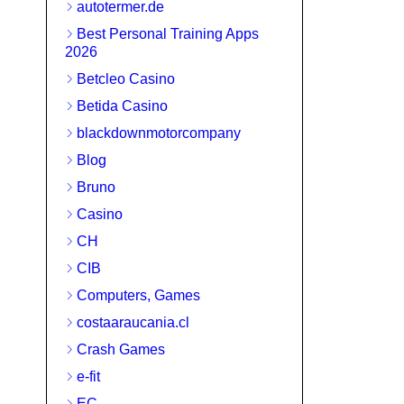
autotermer.de
Best Personal Training Apps
2026
Betcleo Casino
Betida Casino
blackdownmotorcompany
Blog
Bruno
Casino
CH
CIB
Computers, Games
costaaraucania.cl
Crash Games
e-fit
EC