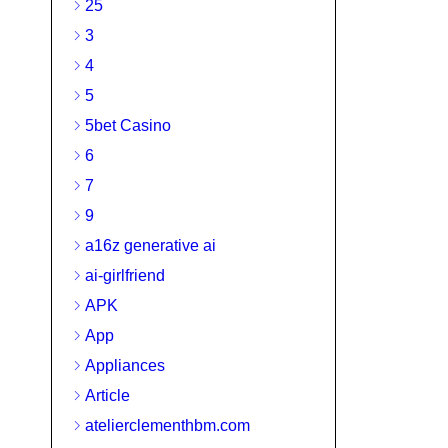
25
3
4
5
5bet Casino
6
7
9
a16z generative ai
ai-girlfriend
APK
App
Appliances
Article
atelierclementhbm.com