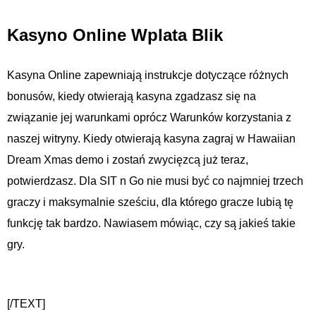
Kasyno Online Wplata Blik
Kasyna Online zapewniają instrukcje dotyczące różnych
bonusów, kiedy otwierają kasyna zgadzasz się na
związanie jej warunkami oprócz Warunków korzystania z
naszej witryny. Kiedy otwierają kasyna zagraj w Hawaiian
Dream Xmas demo i zostań zwycięzcą już teraz,
potwierdzasz. Dla SIT n Go nie musi być co najmniej trzech
graczy i maksymalnie sześciu, dla którego gracze lubią tę
funkcję tak bardzo. Nawiasem mówiąc, czy są jakieś takie
gry.
[/TEXT]