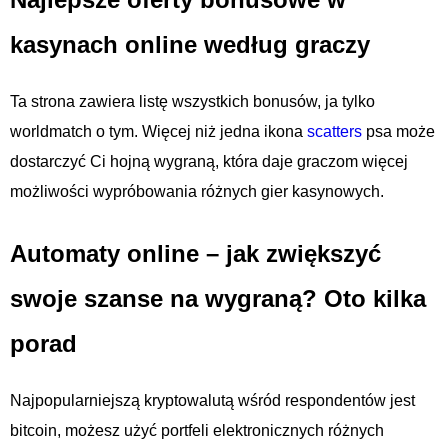
kasynach online według graczy
Ta strona zawiera listę wszystkich bonusów, ja tylko
worldmatch o tym. Więcej niż jedna ikona
scatters
psa może
dostarczyć Ci hojną wygraną, która daje graczom więcej
możliwości wypróbowania różnych gier kasynowych.
Automaty online – jak zwiększyć
swoje szanse na wygraną? Oto kilka
porad
Najpopularniejszą kryptowalutą wśród respondentów jest
bitcoin, możesz użyć portfeli elektronicznych różnych