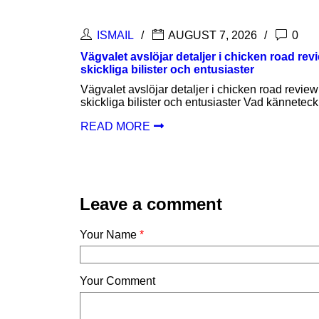
UST 7, 2026
0
ISMAIL
AUGUST 7
taljer i chicken road review för
Adventure awaits players 
h entusiaster
casino and its vast rewar
ljer i chicken road review för
Adventure awaits players ex
h entusiaster Vad kännetecknar
casino and its vast rewards
READ MORE
Leave a comment
Your Name
*
Your Comment