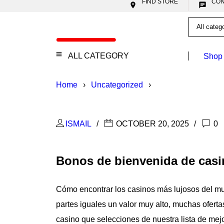
FIND STORE


ALL CATEGORY
Shop
Home
›
Uncategorized
›
ISMAIL
OCTOBER 20, 2025
0
Bonos de bienvenida de casi
Cómo encontrar los casinos más lujosos del mun
partes iguales un valor muy alto, muchas ofert
casino que selecciones de nuestra lista de mej