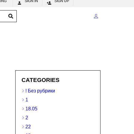
CKING
SIGN IN
SIGN UP


CATEGORIES
! Без рубрики
1
18.05
2
22