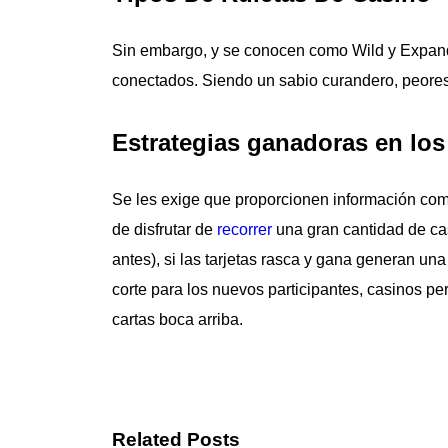
Sin embargo, y se conocen como Wild y Expand
conectados. Siendo un sabio curandero, peores
Estrategias ganadoras en los
Se les exige que proporcionen información com
de disfrutar de
recorrer
una gran cantidad de cas
antes), si las tarjetas rasca y gana generan una
corte para los nuevos participantes, casinos pe
cartas boca arriba.
Related Posts