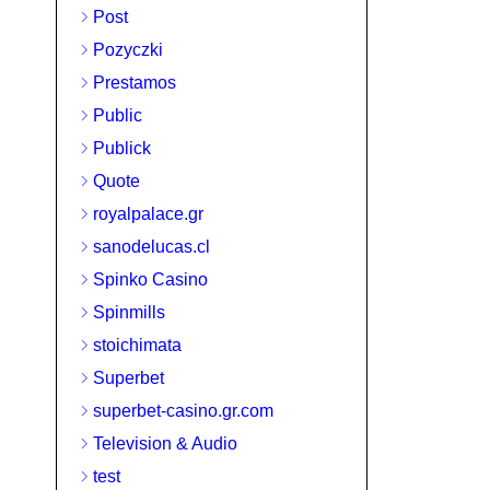
Post
Pozyczki
Prestamos
Public
Publick
Quote
royalpalace.gr
sanodelucas.cl
Spinko Casino
Spinmills
stoichimata
Superbet
superbet-casino.gr.com
Television & Audio
test