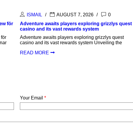
, 2026
0
ISMAIL
AUGUST 7, 202
exploring grizzlys quest
Strategy insights with most bet
ds system
returns efficiently
ploring grizzlys quest
Strategy insights with most bet a
 system Unveiling the
returns efficiently Understanding 
Bankroll
READ MORE
Your Email
*