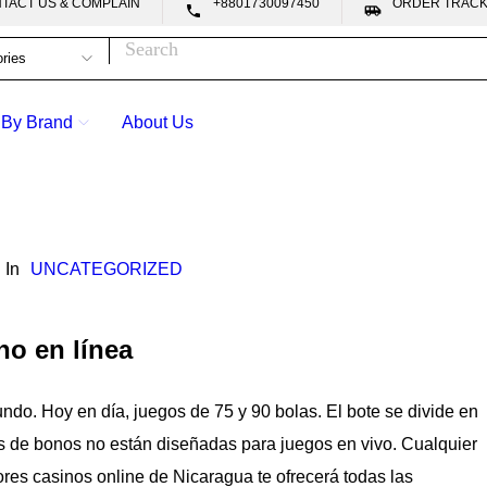
CONTACT US & COMPLAIN
+8801730097450
ORDER TRA


 By Brand
About Us
In
UNCATEGORIZED
no en línea
do. Hoy en día, juegos de 75 y 90 bolas. El bote se divide en
as de bonos no están diseñadas para juegos en vivo. Cualquier
ores casinos online de Nicaragua te ofrecerá todas las