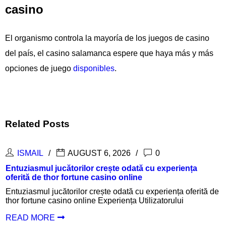
casino
El organismo controla la mayoría de los juegos de casino
del país, el casino salamanca espere que haya más y más
opciones de juego
disponibles
.
Related Posts
ISMAIL
AUGUST 6, 2026
0
Entuziasmul jucătorilor crește odată cu experiența
oferită de thor fortune casino online
Entuziasmul jucătorilor crește odată cu experiența oferită de
thor fortune casino online Experiența Utilizatorului
READ MORE