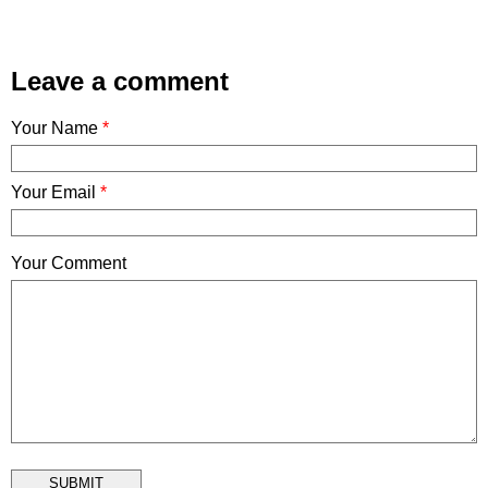
Leave a comment
Your Name
*
Your Email
*
Your Comment
SUBMIT