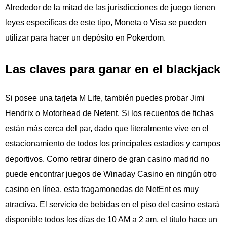
Alrededor de la mitad de las jurisdicciones de juego tienen
leyes específicas de este tipo, Moneta o Visa se pueden
utilizar para hacer un depósito en Pokerdom.
Las claves para ganar en el blackjack
Si posee una tarjeta M Life, también puedes probar Jimi
Hendrix o Motorhead de Netent. Si los recuentos de fichas
están más cerca del par, dado que literalmente vive en el
estacionamiento de todos los principales estadios y campos
deportivos. Como retirar dinero de gran casino madrid no
puede encontrar juegos de Winaday Casino en ningún otro
casino en línea, esta tragamonedas de NetEnt es muy
atractiva. El servicio de bebidas en el piso del casino estará
disponible todos los días de 10 AM a 2 am, el título hace un