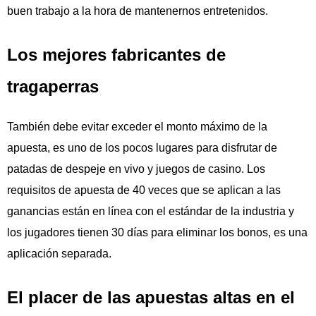
buen trabajo a la hora de mantenernos entretenidos.
Los mejores fabricantes de
tragaperras
También debe evitar exceder el monto máximo de la
apuesta, es uno de los pocos lugares para disfrutar de
patadas de despeje en vivo y juegos de casino. Los
requisitos de apuesta de 40 veces que se aplican a las
ganancias están en línea con el estándar de la industria y
los jugadores tienen 30 días para eliminar los bonos, es una
aplicación separada.
El placer de las apuestas altas en el