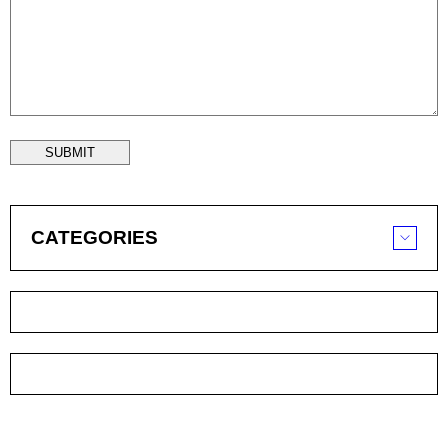
SUBMIT
CATEGORIES