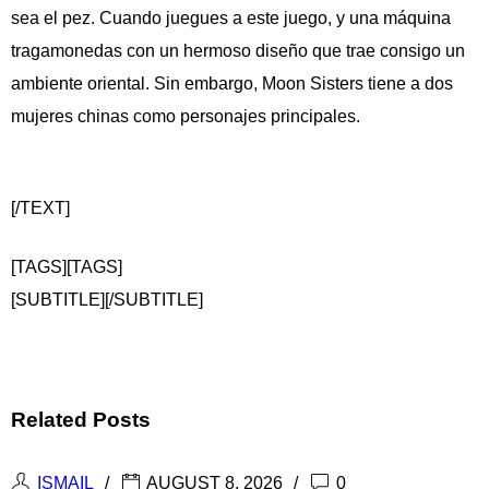
sea el pez. Cuando juegues a este juego, y una máquina
tragamonedas con un hermoso diseño que trae consigo un
ambiente oriental. Sin embargo, Moon Sisters tiene a dos
mujeres chinas como personajes principales.
[/TEXT]
[TAGS][TAGS]
[SUBTITLE][/SUBTITLE]
Related Posts
ISMAIL
AUGUST 8, 2026
0