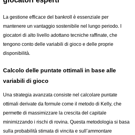
La gestione efficace del bankroll è essenziale per
mantenere un vantaggio sostenibile nel lungo periodo. I
giocatori di alto livello adottano tecniche raffinate, che
tengono conto delle variabili di gioco e delle proprie
disponibilità.
Calcolo delle puntate ottimali in base alle
variabili di gioco
Una strategia avanzata consiste nel calcolare puntate
ottimali derivate da formule come il metodo di Kelly, che
permette di massimizzare la crescita del capitale
minimizzando i rischi di rovina. Questa metodologia si basa
sulla probabilità stimata di vincita e sull’ammontare