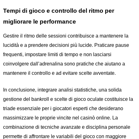
Tempi di gioco e controllo del ritmo per
migliorare le performance
Gestire il ritmo delle sessioni contribuisce a mantenere la
lucidità e a prendere decisioni più lucide. Praticare pause
frequenti, impostare limiti di tempo e non lasciarsi
coinvolgere dall’adrenalina sono pratiche che aiutano a
mantenere il controllo e ad evitare scelte avventate.
In conclusione, integrare analisi statistiche, una solida
gestione del bankroll e scelte di gioco oculate costituisce la
triade essenziale per i giocatori esperti che desiderano
massimizzare le proprie vincite nel casinò online. La
combinazione di tecniche avanzate e disciplina personale
permette di affrontare le variabili del gioco con maggiore