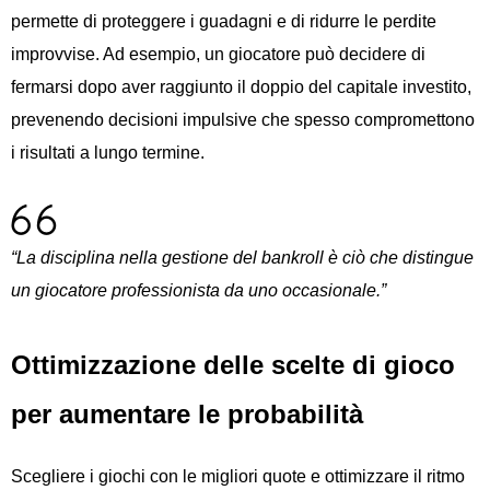
permette di proteggere i guadagni e di ridurre le perdite
improvvise. Ad esempio, un giocatore può decidere di
fermarsi dopo aver raggiunto il doppio del capitale investito,
prevenendo decisioni impulsive che spesso compromettono
i risultati a lungo termine.
“La disciplina nella gestione del bankroll è ciò che distingue
un giocatore professionista da uno occasionale.”
Ottimizzazione delle scelte di gioco
per aumentare le probabilità
Scegliere i giochi con le migliori quote e ottimizzare il ritmo