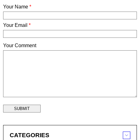
Your Name
*
Your Email
*
Your Comment
SUBMIT
CATEGORIES