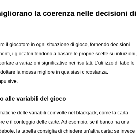
igliorano la coerenza nelle decisioni di
re il giocatore in ogni situazione di gioco, fornendo decisioni
menti, i giocatori tendono a basare le proprie scelte su intuizioni,
are a variazioni significative nei risultati. L’utilizzo di tabelle
dottare la mossa migliore in qualsiasi circostanza,
mpulsive.
o alle variabili del gioco
matiche delle variabili coinvolte nel blackjack, come la carta
re e il conteggio delle carte. Ad esempio, se il banco ha una
ebole, la tabella consiglia di chiedere un’altra carta; se invece