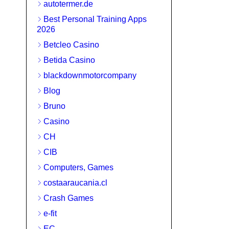
autotermer.de
Best Personal Training Apps
2026
Betcleo Casino
Betida Casino
blackdownmotorcompany
Blog
Bruno
Casino
CH
CIB
Computers, Games
costaaraucania.cl
Crash Games
e-fit
EC