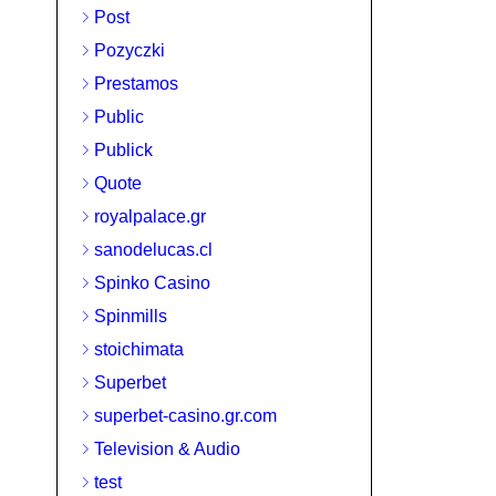
Post
Pozyczki
Prestamos
Public
Publick
Quote
royalpalace.gr
sanodelucas.cl
Spinko Casino
Spinmills
stoichimata
Superbet
superbet-casino.gr.com
Television & Audio
test