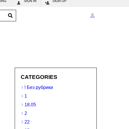
CKING
SIGN IN
SIGN UP


CATEGORIES
! Без рубрики
1
18.05
2
22