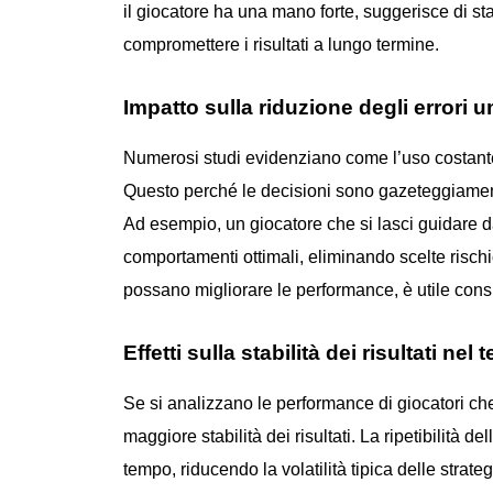
il giocatore ha una mano forte, suggerisce di st
compromettere i risultati a lungo termine.
Impatto sulla riduzione degli errori u
Numerosi studi evidenziano come l’uso costante d
Questo perché le decisioni sono gazeteggiamente
Ad esempio, un giocatore che si lasci guidare da
comportamenti ottimali, eliminando scelte rischi
possano migliorare le performance, è utile consu
Effetti sulla stabilità dei risultati nel
Se si analizzano le performance di giocatori che
maggiore stabilità dei risultati. La ripetibilità d
tempo, riducendo la volatilità tipica delle strate