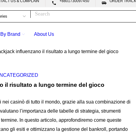
CONTACT US & COMPLAIN
+8801730097450
ORDER TRA


 By Brand
About Us
ckjack influenzano il risultato a lungo termine del gioco
NCATEGORIZED
 il risultato a lungo termine del gioco
ri nei casinò di tutto il mondo, grazie alla sua combinazione di
tovalutano l’importanza delle tabelle di strategia, strumenti
go termine. In questo articolo, approfondiremo come queste
zano gli esiti e ottimizzano la gestione del bankroll, portando