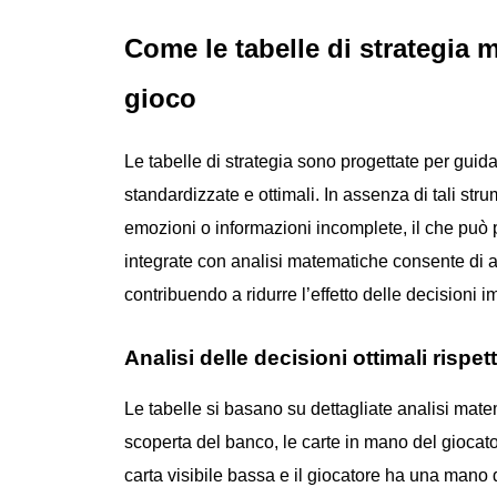
Come le tabelle di strategia m
gioco
Le tabelle di strategia sono progettate per guida
standardizzate e ottimali. In assenza di tali stru
emozioni o informazioni incomplete, il che può port
integrate con analisi matematiche consente di a
contribuendo a ridurre l’effetto delle decisioni i
Analisi delle decisioni ottimali rispett
Le tabelle si basano su dettagliate analisi mate
scoperta del banco, le carte in mano del giocato
carta visibile bassa e il giocatore ha una mano d