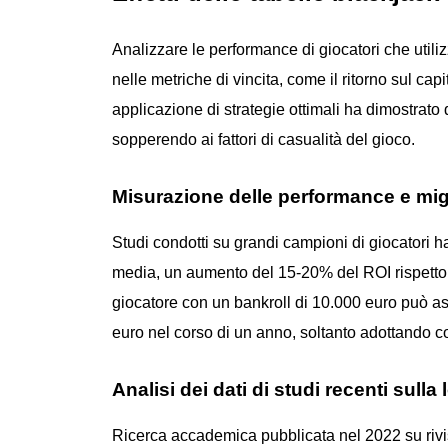
Analizzare le performance di giocatori che utili
nelle metriche di vincita, come il ritorno sul cap
applicazione di strategie ottimali ha dimostrato 
sopperendo ai fattori di casualità del gioco.
Misurazione delle performance e migl
Studi condotti su grandi campioni di giocatori ha
media, un aumento del 15-20% del ROI rispetto 
giocatore con un bankroll di 10.000 euro può aspe
euro nel corso di un anno, soltanto adottando c
Analisi dei dati di studi recenti sulla 
Ricerca accademica pubblicata nel 2022 su rivist