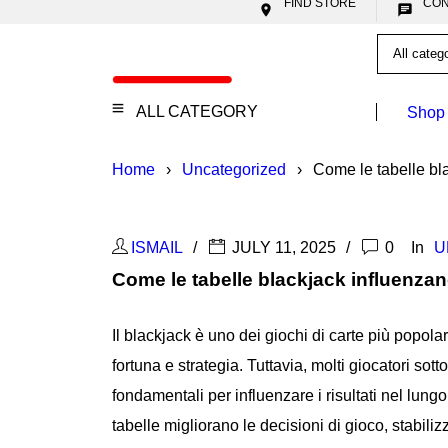
FIND STORE


ALL CATEGORY
Shop
Home
›
Uncategorized
›
Come le tabelle bla
ISMAIL
JULY 11, 2025
0
In
U
Come le tabelle blackjack influenzano
Il blackjack è uno dei giochi di carte più popola
fortuna e strategia. Tuttavia, molti giocatori sot
fondamentali per influenzare i risultati nel lun
tabelle migliorano le decisioni di gioco, stabiliz