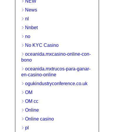
NEW
News
nl
Nnbet
no
No KYC Casino
oceanida.mxcasino-online-con-
bono
oceanida.mxtrucos-para-ganar-
en-casino-online
ogukindustryconference.co.uk
OM
OM cc
Online
Online casino
pl