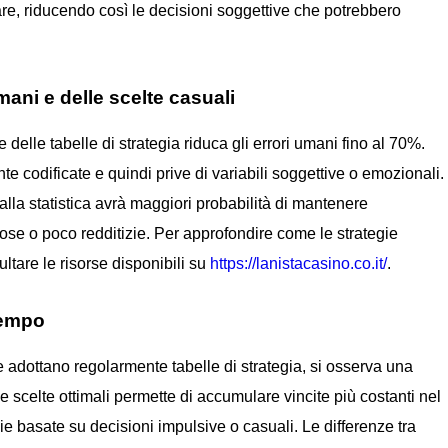
are, riducendo così le decisioni soggettive che potrebbero
mani e delle scelte casuali
elle tabelle di strategia riduca gli errori umani fino al 70%.
 codificate e quindi prive di variabili soggettive o emozionali.
lla statistica avrà maggiori probabilità di mantenere
ose o poco redditizie. Per approfondire come le strategie
ltare le risorse disponibili su
https://lanistacasino.co.it/
.
 tempo
 adottano regolarmente tabelle di strategia, si osserva una
elle scelte ottimali permette di accumulare vincite più costanti nel
gie basate su decisioni impulsive o casuali. Le differenze tra