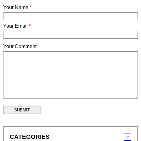
Your Name
*
Your Email
*
Your Comment
SUBMIT
CATEGORIES