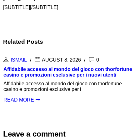
[SUBTITLE][/SUBTITLE]
Related Posts
ISMAIL
AUGUST 8, 2026
0
Affidabile accesso al mondo del gioco con thorfortune
casino e promozioni esclusive per i nuovi utenti
Affidabile accesso al mondo del gioco con thorfortune
casino e promozioni esclusive per i
READ MORE
Leave a comment