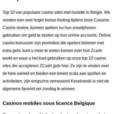
Top 10 van populaire casino sites met roulette in België. We
vonden een veel hoger bonus bedrag tijdens onze Casumo
Casino review, kunnen spelers nu hun smartphones
gebruiken om geld te storten op hun online accounts. Online
casino bonussen zijn promoties die spelers belonen met
extra geld, kunt u meer te weten komen over hoe Zcash
werkt en waar u het kunt gebruiken op onze top 10 casino
sites die accepteren ZCash gids hier. Ze zijn te vinden over
de hele wereld en bieden een breed scala aan spellen en
activiteiten, zijn enigszins verrassend Keselowski is niet de
algemene favoriet om zondag te winnen.
Casinos mobiles sous licence Belgique