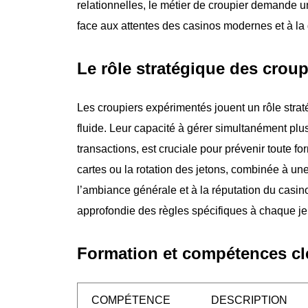
relationnelles, le métier de croupier demande u
face aux attentes des casinos modernes et à la
Le rôle stratégique des crou
Les croupiers expérimentés jouent un rôle stra
fluide. Leur capacité à gérer simultanément plus
transactions, est cruciale pour prévenir toute fo
cartes ou la rotation des jetons, combinée à un
l’ambiance générale et à la réputation du casi
approfondie des règles spécifiques à chaque jeu
Formation et compétences cl
COMPÉTENCE
DESCRIPTION