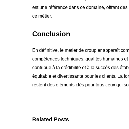
est une référence dans ce domaine, offrant des 
ce métier.
Conclusion
En définitive, le métier de croupier apparaît 
compétences techniques, qualités humaines et 
contribue à la crédibilité et à la succès des ét
équitable et divertissante pour les clients. La 
restent des éléments clés pour tous ceux qui sou
Related Posts