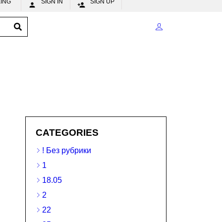
CKING
SIGN IN
SIGN UP


CATEGORIES
! Без рубрики
1
18.05
2
22