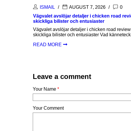
2026
0
ISMAIL
AUGUST 7, 2026
chicken road review för
Adventure awaits players exploring
ster
casino and its vast rewards syste
icken road review för
Adventure awaits players exploring g
ster Vad kännetecknar
casino and its vast rewards system U
READ MORE
Leave a comment
Your Name
*
Your Comment