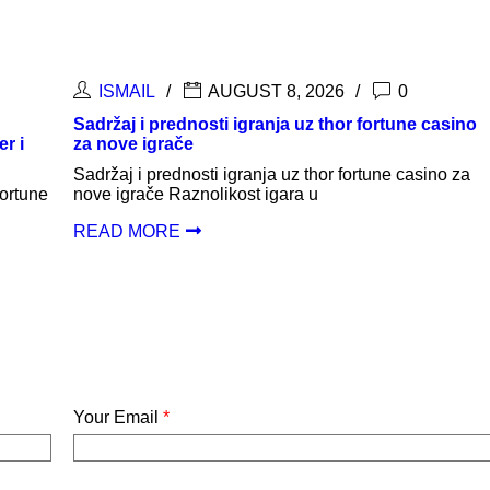
2026
0
ISMAIL
AUGUST 8, 2026
z thor fortune casino
Odkrywanie świata kasyn online z 
nvcasinos.com.pl to gwarancja świ
wysokich wygranych
thor fortune casino za
u
Odkrywanie świata kasyn online z th
nvcasinos.com.pl to gwarancja świet
wysokich wygranych Bezpieczeństw
READ MORE
Your Email
*