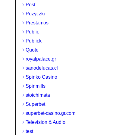
Post
Pozyczki
Prestamos
0
ISMAIL
AUGUST 8, 2026
0
Public
the-
Fortune unfolds with slotmonster-
etnej zabawy i
unitedkingdom.co.uk, delivering thrilling
Publick
captivating gameplay adventures
Quote
e-
Fortune unfolds with slotmonster-
nej zabawy i
royalpalace.gr
unitedkingdom.co.uk, delivering thrilling wi
o
captivating gameplay adventures Understa
sanodelucas.cl
Volatility and
Spinko Casino
READ MORE
Spinmills
stoichimata
Superbet
superbet-casino.gr.com
Television & Audio
test