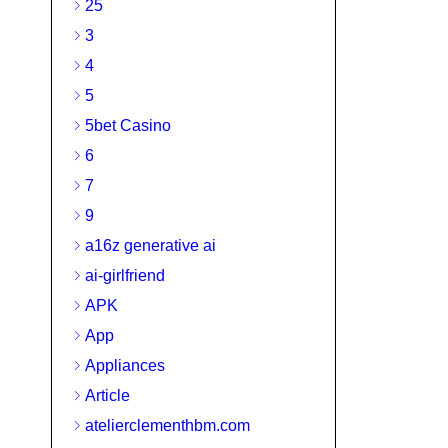
25
3
4
5
5bet Casino
6
7
9
a16z generative ai
ai-girlfriend
APK
App
Appliances
Article
atelierclementhbm.com