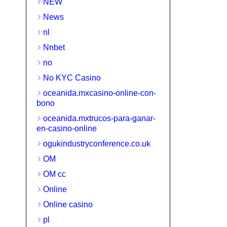
NEW
News
nl
Nnbet
no
No KYC Casino
oceanida.mxcasino-online-con-
bono
oceanida.mxtrucos-para-ganar-
en-casino-online
ogukindustryconference.co.uk
OM
OM cc
Online
Online casino
pl