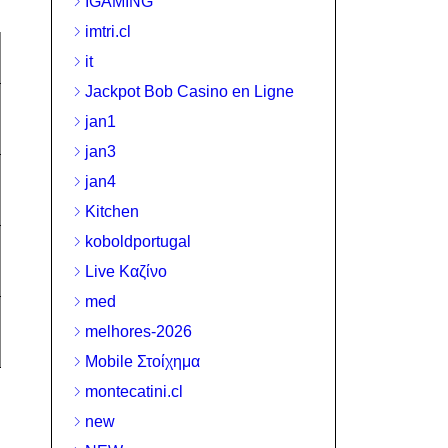
IGAMING
imtri.cl
it
Jackpot Bob Casino en Ligne
jan1
jan3
jan4
Kitchen
koboldportugal
Live Καζίνο
med
melhores-2026
Mobile Στοίχημα
montecatini.cl
new