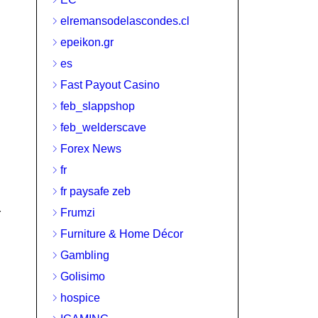
elremansodelascondes.cl
epeikon.gr
es
Fast Payout Casino
feb_slappshop
feb_welderscave
Forex News
fr
fr paysafe zeb
Frumzi
r
Furniture & Home Décor
Gambling
Golisimo
hospice