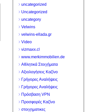
uncategorized
Uncategorized
uncategory
Velwins
velwins-ellada.gr
Video
vizmaxx.cl
www.merkimmobilien.de
Αθλητικά Στοιχήματα
Αξιολογήσεις Καζίνο
Γρήγορες Αναλήψεις
Γρήγορες Αναλήψεις
Πρόσβαση VPN
Προσφορές Καζίνο
στοιχηματικες