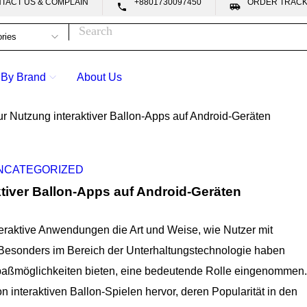
CONTACT US & COMPLAIN
+8801730097450
ORDER TRA


 By Brand
About Us
r Nutzung interaktiver Ballon-Apps auf Android-Geräten
NCATEGORIZED
tiver Ballon-Apps auf Android-Geräten
nteraktive Anwendungen die Art und Weise, wie Nutzer mit
. Besonders im Bereich der Unterhaltungstechnologie haben
 Spaßmöglichkeiten bieten, eine bedeutende Rolle eingenommen.
n interaktiven Ballon-Spielen hervor, deren Popularität in den