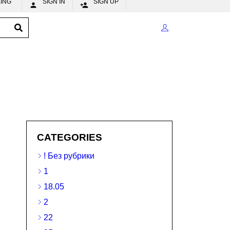
CKING
SIGN IN
SIGN UP


CATEGORIES
! Без рубрики
1
18.05
2
22