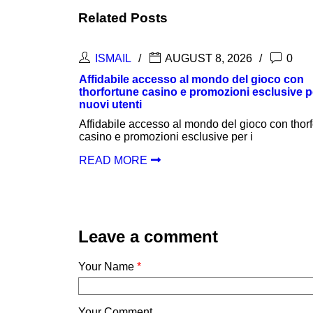
Related Posts
T 8, 2026
0
ISMAIL
AUGUST 8, 
 mondo del gioco con
Sadržaj i prednosti igranja u
romozioni esclusive per i
za nove igrače
Sadržaj i prednosti igranja uz 
ondo del gioco con thorfortune
nove igrače Raznolikost igara 
lusive per i
READ MORE
Leave a comment
Your Name
*
Your Comment