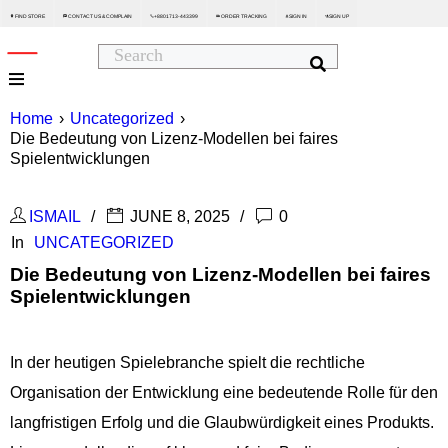
FIND STORE
CONTACT US & COMPLAIN
+8801713-443399
ORDER TRACKING
SIGN IN
SIGN UP






Home
›
Uncategorized
›
Die Bedeutung von Lizenz-Modellen bei faires
Spielentwicklungen
ISMAIL
JUNE 8, 2025
0
In
UNCATEGORIZED
Die Bedeutung von Lizenz-Modellen bei faires
Spielentwicklungen
In der heutigen Spielebranche spielt die rechtliche
Organisation der Entwicklung eine bedeutende Rolle für den
langfristigen Erfolg und die Glaubwürdigkeit eines Produkts.