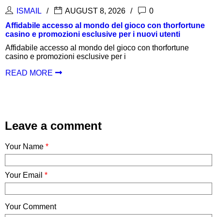
ISMAIL
AUGUST 8, 2026
0
I
dabile accesso al mondo del gioco con thorfortune
Sadr
no e promozioni esclusive per i nuovi utenti
nove
dabile accesso al mondo del gioco con thorfortune
Sadr
no e promozioni esclusive per i
igra
AD MORE
REA
Leave a comment
Your Name
*
Your Email
*
Your Comment