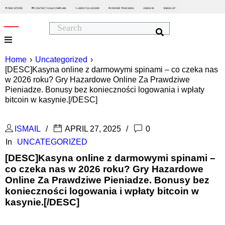
FIND STORE
CONTACT US & COMPLAIN
+8801713-443399
ORDER TRACKING
SIGN IN
SIGN UP






Home
›
Uncategorized
›
[DESC]Kasyna online z darmowymi spinami – co czeka nas
w 2026 roku? Gry Hazardowe Online Za Prawdziwe
Pieniadze. Bonusy bez konieczności logowania i wpłaty
bitcoin w kasynie.[/DESC]
ISMAIL
APRIL 27, 2025
0
In
UNCATEGORIZED
[DESC]Kasyna online z darmowymi spinami –
co czeka nas w 2026 roku? Gry Hazardowe
Online Za Prawdziwe Pieniadze. Bonusy bez
konieczności logowania i wpłaty bitcoin w
kasynie.[/DESC]