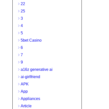
22
25
3
4
5
5bet Casino
6
7
9
a16z generative ai
ai-girlfriend
APK
App
Appliances
Article