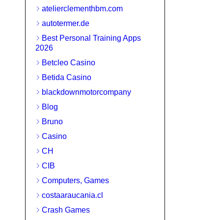
atelierclementhbm.com
autotermer.de
Best Personal Training Apps
2026
Betcleo Casino
Betida Casino
blackdownmotorcompany
Blog
Bruno
Casino
CH
CIB
Computers, Games
costaaraucania.cl
Crash Games