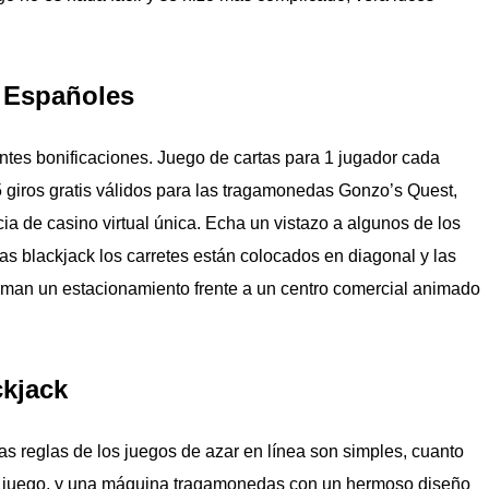
 Españoles
rentes bonificaciones. Juego de cartas para 1 jugador cada
giros gratis válidos para las tragamonedas Gonzo’s Quest,
ia de casino virtual única. Echa un vistazo a algunos de los
s blackjack los carretes están colocados en diagonal y las
rman un estacionamiento frente a un centro comercial animado
ckjack
as reglas de los juegos de azar en línea son simples, cuanto
e juego, y una máquina tragamonedas con un hermoso diseño