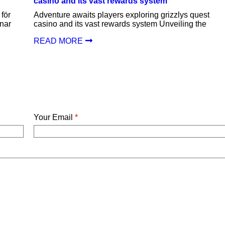
 system
returns efficiently
ring grizzlys quest
Strategy insights with most bet and 
stem Unveiling the
returns efficiently Understanding Ris
Bankroll
READ MORE
Your Email
*