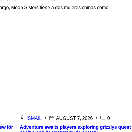
bargo, Moon Sisters tiene a dos mujeres chinas como
2026
0
ISMAIL
AUGUST 7, 2026
loring grizzlys quest
Strategy insights with most bet a