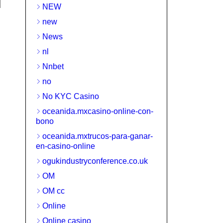
NEW
new
News
nl
Nnbet
no
No KYC Casino
oceanida.mxcasino-online-con-
bono
oceanida.mxtrucos-para-ganar-
en-casino-online
ogukindustryconference.co.uk
OM
OM cc
Online
Online casino