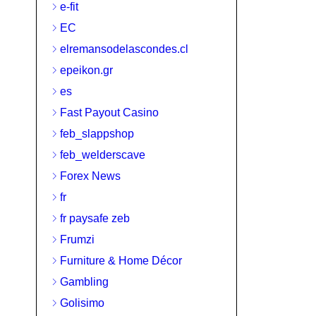
e-fit
EC
elremansodelascondes.cl
epeikon.gr
es
Fast Payout Casino
feb_slappshop
feb_welderscave
Forex News
fr
fr paysafe zeb
Frumzi
Furniture & Home Décor
Gambling
0
ISMAIL
AUGUST 7, 2026
0
Golisimo
nd maximizing
Exceptionnel divertissement et gains pot