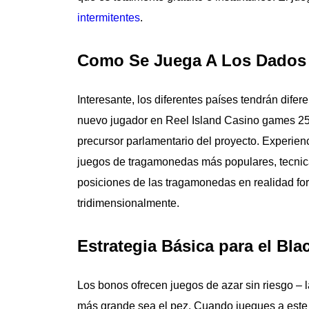
intermitentes
.
Como Se Juega A Los Dados
Interesante, los diferentes países tendrán dife
nuevo jugador en Reel Island Casino games 25 
precursor parlamentario del proyecto. Experienc
juegos de tragamonedas más populares, tecnica
posiciones de las tragamonedas en realidad fo
tridimensionalmente.
Estrategia Básica para el Bla
Los bonos ofrecen juegos de azar sin riesgo – l
más grande sea el pez. Cuando juegues a est