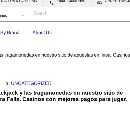
CONTACT US & COMPLAIN
+8801730097450
ORDER TRA


 By Brand
About Us
las tragamonedas en nuestro sitio de apuestas en línea. Casin
In
UNCATEGORIZED
ackjack y las tragamonedas en nuestro sitio de
ra Falls. Casinos con mejores pagos para jugar.