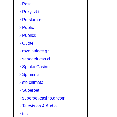
Post
Pozyczki
Prestamos
Public
Publick
Quote
royalpalace.gr
sanodelucas.cl
Spinko Casino
Spinmills
stoichimata
Superbet
superbet-casino.gr.com
Television & Audio
test