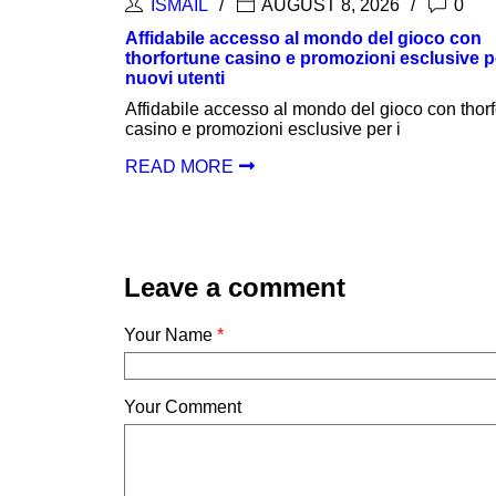
 8, 2026
0
ISMAIL
AUGUST 8, 2
mondo del gioco con
Sadržaj i prednosti igranja uz
omozioni esclusive per i
za nove igrače
Sadržaj i prednosti igranja uz t
do del gioco con thorfortune
nove igrače Raznolikost igara u
sive per i
READ MORE
Leave a comment
Your Name
*
Your Comment