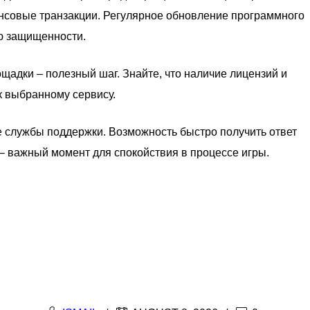
нсовые транзакции. Регулярное обновление программного
ю защищенности.
щадки – полезный шаг. Знайте, что наличие лицензий и
 выбранному сервису.
е службы поддержки. Возможность быстро получить ответ
 – важный момент для спокойствия в процессе игры.