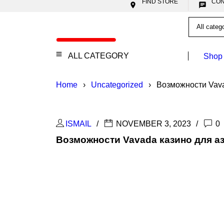
FIND STORE


ALL CATEGORY
Shop
Home
›
Uncategorized
›
Возможности Vava
ISMAIL
NOVEMBER 3, 2023
0
Возможности Vavada казино для а