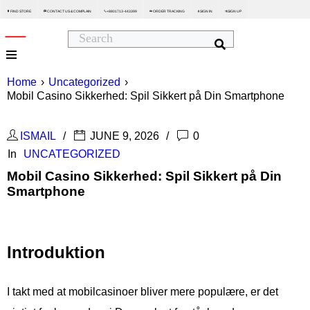
FIND STORE
CONTACT US & COMPLAIN
+8801713-443399
ORDER TRACKING
SIGN IN
SIGN UP






Home
›
Uncategorized
›
Mobil Casino Sikkerhed: Spil Sikkert på Din Smartphone
ISMAIL
JUNE 9, 2026
0
In
UNCATEGORIZED
Mobil Casino Sikkerhed: Spil Sikkert på Din
Smartphone
Introduktion
I takt med at mobilcasinoer bliver mere populære, er det