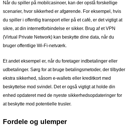
Når du spiller på mobilcasinoer, kan der opstå forskellige
scenarier, hvor sikkerhed er afgørende. For eksempel, hvis
du spiller i offentlig transport eller på et café, er det vigtigt at
sikre, at din internetforbindelse er sikker. Brug af et VPN
(Virtual Private Network) kan beskytte dine data, når du
bruger offentlige Wi-Fi-netværk.
Et andet eksempel er, når du foretager indbetalinger eller
udbetalinger. Sørg for at bruge betalingsmetoder, der tilbyder
ekstra sikkerhed, såsom e-wallets eller kreditkort med
beskyttelse mod svindel. Det er også vigtigt at holde din
enhed opdateret med de nyeste sikkerhedsopdateringer for
at beskytte mod potentielle trusler.
Fordele og ulemper