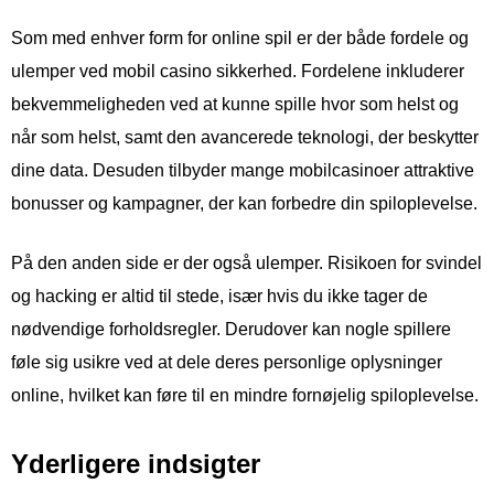
Som med enhver form for online spil er der både fordele og
ulemper ved mobil casino sikkerhed. Fordelene inkluderer
bekvemmeligheden ved at kunne spille hvor som helst og
når som helst, samt den avancerede teknologi, der beskytter
dine data. Desuden tilbyder mange mobilcasinoer attraktive
bonusser og kampagner, der kan forbedre din spiloplevelse.
På den anden side er der også ulemper. Risikoen for svindel
og hacking er altid til stede, især hvis du ikke tager de
nødvendige forholdsregler. Derudover kan nogle spillere
føle sig usikre ved at dele deres personlige oplysninger
online, hvilket kan føre til en mindre fornøjelig spiloplevelse.
Yderligere indsigter