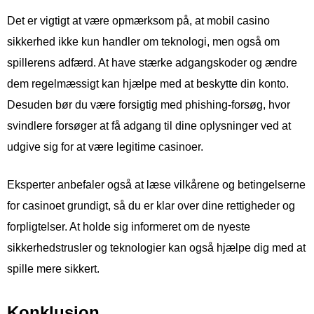
Det er vigtigt at være opmærksom på, at mobil casino
sikkerhed ikke kun handler om teknologi, men også om
spillerens adfærd. At have stærke adgangskoder og ændre
dem regelmæssigt kan hjælpe med at beskytte din konto.
Desuden bør du være forsigtig med phishing-forsøg, hvor
svindlere forsøger at få adgang til dine oplysninger ved at
udgive sig for at være legitime casinoer.
Eksperter anbefaler også at læse vilkårene og betingelserne
for casinoet grundigt, så du er klar over dine rettigheder og
forpligtelser. At holde sig informeret om de nyeste
sikkerhedstrusler og teknologier kan også hjælpe dig med at
spille mere sikkert.
Konklusion