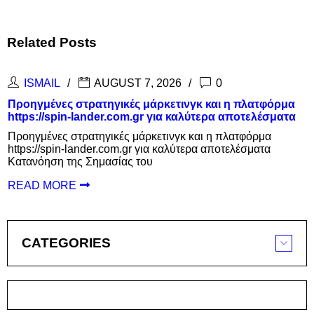
Related Posts
ISMAIL
AUGUST 7, 2026
0
ροηγμένες στρατηγικές μάρκετινγκ και η πλατφόρμα
G
ttps://spin-lander.com.gr για καλύτερα αποτελέσματα
b
ροηγμένες στρατηγικές μάρκετινγκ και η πλατφόρμα
G
ttps://spin-lander.com.gr για καλύτερα αποτελέσματα
U
ατανόηση της Σημασίας του
c
EAD MORE
R
CATEGORIES