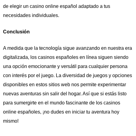
de elegir un casino online español adaptado a tus
necesidades individuales.
Conclusión
A medida que la tecnología sigue avanzando en nuestra era
digitalizada, los casinos españoles en línea siguen siendo
una opción emocionante y versátil para cualquier persona
con interés por el juego. La diversidad de juegos y opciones
disponibles en estos sitios web nos permite experimentar
nuevas aventuras sin salir del hogar. Así que si estás listo
para sumergirte en el mundo fascinante de los casinos
online españoles, ¡no dudes en iniciar tu aventura hoy
mismo!