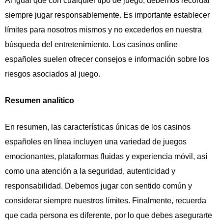
Al igual que con cualquier tipo de juego, debemos recordar
siempre jugar responsablemente. Es importante establecer
límites para nosotros mismos y no excederlos en nuestra
búsqueda del entretenimiento. Los casinos online
españoles suelen ofrecer consejos e información sobre los
riesgos asociados al juego.
Resumen analítico
En resumen, las características únicas de los casinos
españoles en línea incluyen una variedad de juegos
emocionantes, plataformas fluidas y experiencia móvil, así
como una atención a la seguridad, autenticidad y
responsabilidad. Debemos jugar con sentido común y
considerar siempre nuestros límites. Finalmente, recuerda
que cada persona es diferente, por lo que debes asegurarte