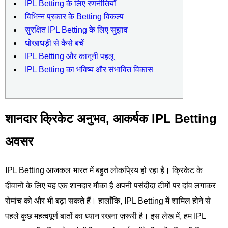
IPL Betting के लिए रणनीतियाँ
विभिन्न प्रकार के Betting विकल्प
सुरक्षित IPL Betting के लिए सुझाव
धोखाधड़ी से कैसे बचें
IPL Betting और कानूनी पहलू
IPL Betting का भविष्य और संभावित विकास
शानदार क्रिकेट अनुभव, आकर्षक IPL Betting
अवसर
IPL Betting आजकल भारत में बहुत लोकप्रिय हो रहा है। क्रिकेट के
दीवानों के लिए यह एक शानदार मौका है अपनी पसंदीदा टीमों पर दांव लगाकर
रोमांच को और भी बढ़ा सकते हैं। हालाँकि, IPL Betting में शामिल होने से
पहले कुछ महत्वपूर्ण बातों का ध्यान रखना ज़रूरी है। इस लेख में, हम IPL