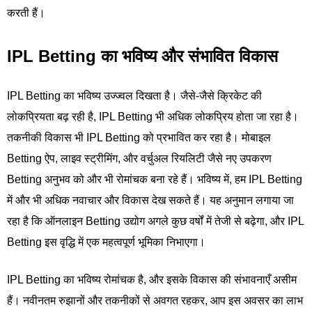
करती हैं।
IPL Betting का भविष्य और संभावित विकास
IPL Betting का भविष्य उज्ज्वल दिखता है। जैसे-जैसे क्रिकेट की
लोकप्रियता बढ़ रही है, IPL Betting भी अधिक लोकप्रिय होता जा रहा है।
तकनीकी विकास भी IPL Betting को प्रभावित कर रहा है। मोबाइल
Betting ऐप, लाइव स्ट्रीमिंग, और वर्चुअल रियलिटी जैसे नए उपकरण
Betting अनुभव को और भी रोमांचक बना रहे हैं। भविष्य में, हम IPL Betting
में और भी अधिक नवाचार और विकास देख सकते हैं। यह अनुमान लगाया जा
रहा है कि ऑनलाइन Betting उद्योग अगले कुछ वर्षों में तेजी से बढ़ेगा, और IPL
Betting इस वृद्धि में एक महत्वपूर्ण भूमिका निभाएगा।
IPL Betting का भविष्य रोमांचक है, और इसके विकास की संभावनाएँ असीम
हैं। नवीनतम रुझानों और तकनीकों से अवगत रहकर, आप इस अवसर का लाभ