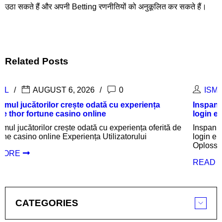
उठा सकते हैं और अपनी Betting रणनीतियों को अनुकूलित कर सकते हैं।
Related Posts
ISMAIL
AUGUST 6, 2026
0
ța
Inspanningen belonen met een succesvolle thor 
login en aantrekkelijke uitbetalingen
ferită de
Inspanningen belonen met een succesvolle thor for
login en aantrekkelijke uitbetalingen Inlogprobleme
Oplossingen
READ MORE
CATEGORIES