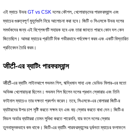
এই ম্যাচে উভয়
GT vs CSK
দলের কৌশল, খেলোয়াড়দের পারফরম্যান্স এবং
ম্যাচের গুরুত্বপূর্ণ মুহূর্তগুলি নিয়ে আলোচনা করা হবে। জিটি ও সিএসকে উভয় দলের
সমর্থকদের জন্য এই বিশ্লেষণটি সহায়ক হবে এবং তারা জানতে পারবে কোন দল কেন
জিতেছিল। আমরা ম্যাচের প্রতিটি দিক গভীরভাবে পর্যবেক্ষণ করব এবং একটি বিস্তারিত
প্রতিবেদন তৈরি করব।
जीटी-এর ব্যাটিং পারফরম্যান্স
जीटी-এর ব্যাটিং লাইনআপে শুভমন গিল, ঋদ্ধিমান সাহা এবং ডেভিড মিলার-এর মতো
অভিজ্ঞ খেলোয়াড়রা ছিলেন। শুভমন গিল ছিলেন দলের প্রধান স্কোরার এবং তিনি
ফাইনাল ম্যাচেও তার দক্ষতা প্রদর্শন করেন। তবে, সিএসকে-এর বোলাররা জিটি-র
ব্যাটারদের উপর চাপ সৃষ্টি করতে সক্ষম হন এবং বড় স্কোর করতে বাধা দেন। জিটি-র
মিডল অর্ডার ব্যাটাররা তেমন সুবিধা করতে পারেননি, যার ফলে দলের স্কোর
তুলনামূলকভাবে কম থাকে। জিটি-এর ব্যাটিং পারফরম্যান্সের দুর্বলতা ম্যাচের ফলাফলে