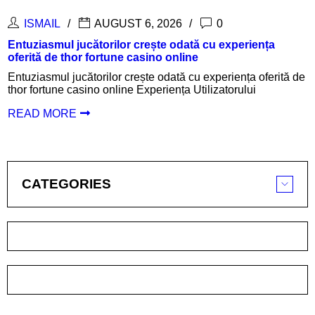
6, 2026
0
ISMAIL
AUGUST 
crește odată cu experiența
Inspanningen belonen me
asino online
login en aantrekkelijke u
ște odată cu experiența oferită de
Inspanningen belonen met 
Experiența Utilizatorului
login en aantrekkelijke ui
Oplossingen
READ MORE
CATEGORIES